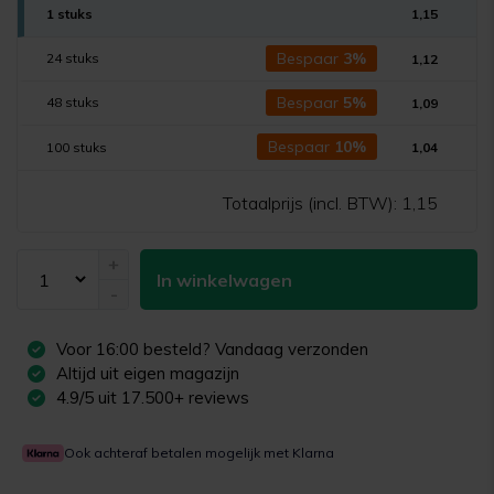
1 stuks
1,15
Bespaar
3%
24 stuks
1,12
Bespaar
5%
48 stuks
1,09
Bespaar
10%
100 stuks
1,04
Totaalprijs (incl. BTW):
1,15
+
In winkelwagen
-
Voor
16:00
besteld? Vandaag verzonden
Altijd uit eigen magazijn
4.9/5 uit 17.500+ reviews
Ook achteraf betalen mogelijk met Klarna