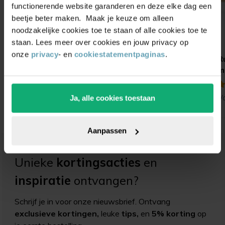
functionerende website garanderen en deze elke dag een
beetje beter maken. Maak je keuze om alleen
noodzakelijke cookies toe te staan of alle cookies toe te
staan. Lees meer over cookies en jouw privacy op
onze
privacy
- en
cookiestatementpaginas
.
Stoelpootdoppen
Stoelpootdoppen
R
inbuis met
inbuis kantelbaar vilt
m
vervangbaar vilt
(19)
(ultrasoft)
(8)
Vanaf
1,85
V
Ja, alle cookies toestaan
Vanaf
1,65
Aanpassen
Unieke
kortingsacties
en
inspiratie
ontvangen?
Schrijf je in voor onze nieuwsbrief. Ontvang
exclusieve kortingen,
leuke
tips,
en
5% korting
op