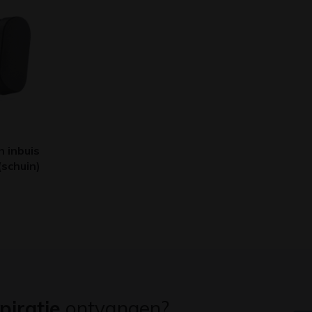
 inbuis
(schuin)
piratie
ontvangen?