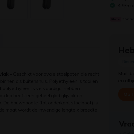
4.9/5 u
Ook ac
Heb
Binne
Mail, b
vlak -
Geschikt voor ovale stoelpoten die recht
en alti
innen als buitenshuis. Polyethyleen is taai en
uit polyethyleen is vervaardigd, hebben
Mail
tdop heeft een geheel glad glijvlak en
n. De bouwhoogte (tot onderkant stoelpoot) is
de maat wordt de inwendige lengte x breedte
Vraa
> Gebr