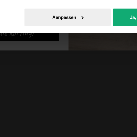
er op
Aanpassen
Ja,
euwste
ie korting!