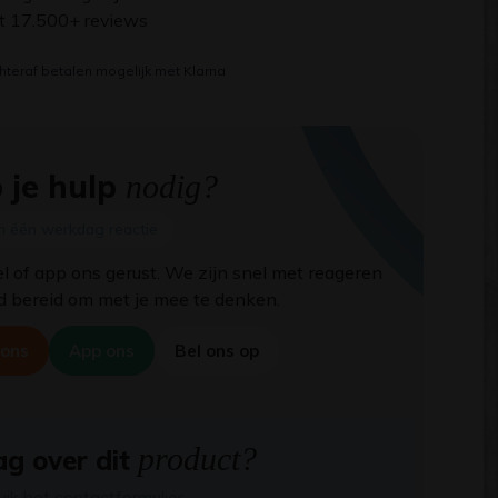
it 17.500+ reviews
hteraf betalen mogelijk met Klarna
 je hulp
nodig?
n één werkdag reactie
el of app ons gerust. We zijn snel met reageren
jd bereid om met je mee te denken.
 ons
App ons
Bel ons op
product?
g over dit
uik het contactformulier