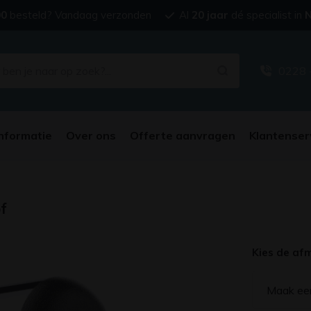
00
besteld? Vandaag verzonden
Al
20 jaar
dé specialist in
N
0228 
nformatie
Over ons
Offerte aanvragen
Klantenser
f
Kies de af
Maak ee