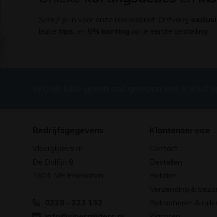
Schrijf je in voor onze nieuwsbrief. Ontvang
exclus
leuke
tips,
en
5% korting
op je eerste bestelling.
WOW! Jullie geven ons gewoon een 4.9/5.0 
Bedrijfsgegevens
Klantenservice
Vloerglijders.nl
Contact
De Dolfijn 9
Bestellen
1601 ME Enkhuizen
Betalen
Verzending & bezo
0228 - 222 132
Retourneren & ruile
info@vloerglijders.nl
Klachten