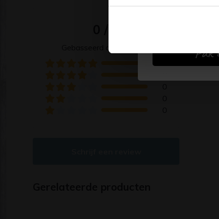
Sorte
0 / 5
Ni
Gebasseerd op 0 reviews
Pak d
0
0
0
0
0
Schrijf een review
Gerelateerde producten