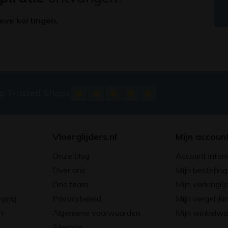
ieve kortingen,
op Trusted Shops
Vloerglijders.nl
Mijn accoun
Onze blog
Account infor
Over ons
Mijn bestellin
Ons team
Mijn verlanglij
rging
Privacybeleid
Mijn vergelijki
n
Algemene voorwaarden
Mijn winkelw
Sitemap