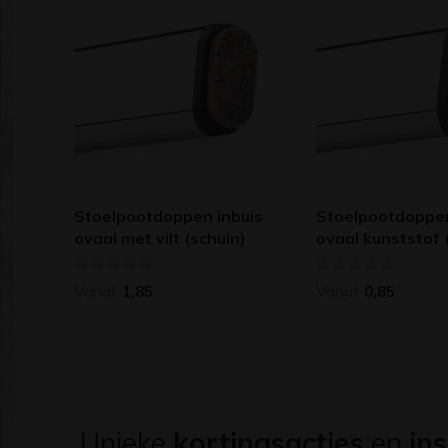
Stoelpootdoppen inbuis
Stoelpootdoppen
ovaal met vilt (schuin)
ovaal kunststof 
Vanaf
Vanaf
1,85
0,85
Unieke
kortingsacties
en
ins