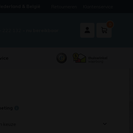
ederland & België
Retourneren
Klantenservice
0
- 222 132
- nu bereikbaar
vice
meting
n keuze