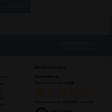
Aanmelden
Lees alle reviews >
14.999 beoordelingen
t
Beoordelingen
Uitstekend
matie
Beoordeeld met
4.9/5
gen
st
ng
Gebasseerd op
17.500+
reviews
agen