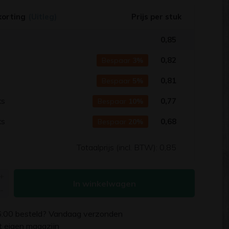
korting
(Uitleg)
Prijs per stuk
0,85
s
0,82
Bespaar
3%
s
0,81
Bespaar
5%
ks
0,77
Bespaar
10%
ks
0,68
Bespaar
20%
Totaalprijs (incl. BTW):
0,85
+
In winkelwagen
-
6:00
besteld? Vandaag verzonden
uit eigen magazijn