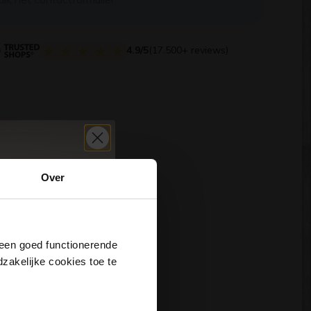
4.9/5
(17.500+ reviews)
Over
j een goed functionerende
akelijke cookies toe te