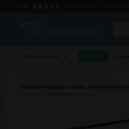
4.9/5
17.500+
reviews
Voor
16:
Alle categoriëen
Vloeri
Keuzehulp
Home
/
stoelpootdoppen inbuis ovaal kunststof
Stoelpootdoppen inbuis ovaal kunststo
Schrijf review
0 reviews