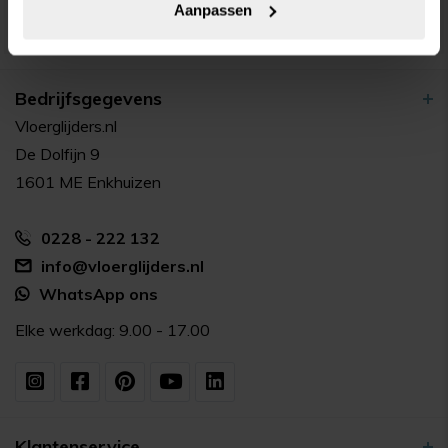
Aanpassen
Bedrijfsgegevens
Vloerglijders.nl
De Dolfijn 9
1601 ME Enkhuizen
0228 - 222 132
info@vloerglijders.nl
WhatsApp ons
Elke werkdag: 9.00 - 17.00
Klantenservice