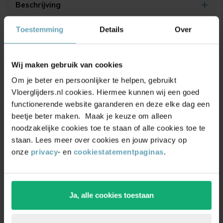
Beschrijving
Maatvoering
Toestemming
Details
Over
Productbeoordelingen
Wij maken gebruik van cookies
4.9/5
(17.500+ reviews)
Om je beter en persoonlijker te helpen, gebruikt
Vloerglijders.nl cookies. Hiermee kunnen wij een goed
functionerende website garanderen en deze elke dag een
beetje beter maken. Maak je keuze om alleen
noodzakelijke cookies toe te staan of alle cookies toe te
Unieke
kortingsacties
en
staan. Lees meer over cookies en jouw privacy op
inspiratie
ontvangen?
onze
privacy
- en
cookiestatementpaginas
.
Schrijf je in voor onze nieuwsbrief. Ontvang
exclusieve kortingen,
leuke
tips,
en
5% korting
op
Ja, alle cookies toestaan
je eerste bestelling.