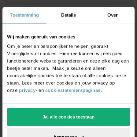
Maatvoering
Toestemming
Details
Over
Productbeoordelingen
Wij maken gebruik van cookies
4.9/5
(17.500+ reviews)
Om je beter en persoonlijker te helpen, gebruikt
Vloerglijders.nl cookies. Hiermee kunnen wij een goed
functionerende website garanderen en deze elke dag een
beetje beter maken. Maak je keuze om alleen
Unieke
kortingsacties
en
noodzakelijke cookies toe te staan of alle cookies toe te
staan. Lees meer over cookies en jouw privacy op
inspiratie
ontvangen?
onze
privacy
- en
cookiestatementpaginas
.
Schrijf je in voor onze nieuwsbrief. Ontvang
exclusieve kortingen,
leuke
tips,
en
5% korting
op
je eerste bestelling.
Ja, alle cookies toestaan
Aanpassen