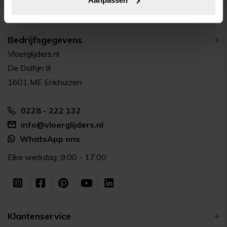
Bedrijfsgegevens
Vloerglijders.nl
De Dolfijn 9
1601 ME Enkhuizen
0228 - 222 132
info@vloerglijders.nl
WhatsApp ons
Elke werkdag: 9.00 - 17.00
Klantenservice