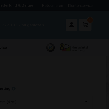
ederland & België
Retourneren
Klantenservice
0
- 222 132
- nu gesloten
vice
meting
mm (4 st.)