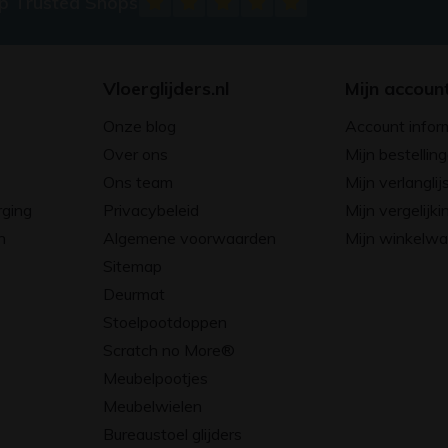
op Trusted Shops
Vloerglijders.nl
Mijn accoun
Onze blog
Account infor
Over ons
Mijn bestellin
Ons team
Mijn verlanglij
rging
Privacybeleid
Mijn vergelijki
n
Algemene voorwaarden
Mijn winkelw
Sitemap
Deurmat
Stoelpootdoppen
Scratch no More®
Meubelpootjes
Meubelwielen
Bureaustoel glijders