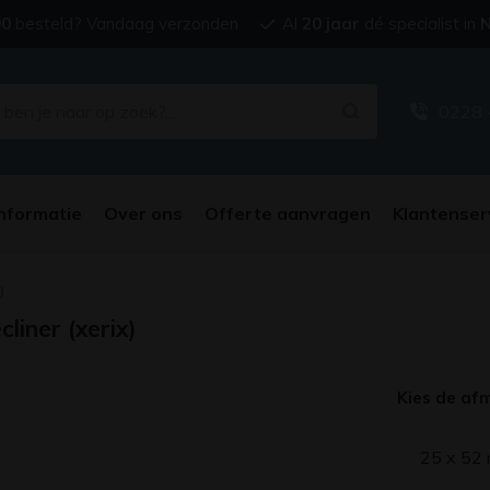
00
besteld? Vandaag verzonden
Al
20 jaar
dé specialist in
N
0228 
nformatie
Over ons
Offerte aanvragen
Klantenser
)
iner (xerix)
Kies de af
25 x 52 