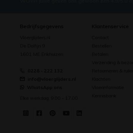
WOW! Jullie geven ons gewoon een 4.9/5.0 
Bedrijfsgegevens
Klantenservice
Vloerglijders.nl
Contact
De Dolfijn 9
Bestellen
1601 ME Enkhuizen
Betalen
Verzending & bezo
0228 - 222 132
Retourneren & ruile
info@vloerglijders.nl
Klachten
WhatsApp ons
Vloerinformatie
Kennisbank
Elke werkdag: 9.00 - 17.00