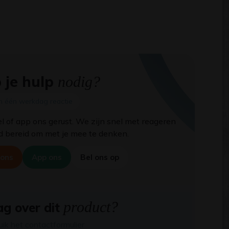
 je hulp
nodig?
n één werkdag reactie
el of app ons gerust. We zijn snel met reageren
jd bereid om met je mee te denken.
 ons
App ons
Bel ons op
product?
g over dit
uik het contactformulier