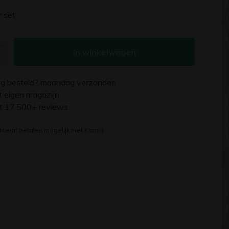
r set
+
In winkelwagen
-
g besteld?
maandag
verzonden
uit eigen magazijn
it 17.500+ reviews
hteraf betalen mogelijk met Klarna