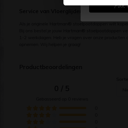
Pak d
Service van Vloerglijders.nl
Als je originele Hartman® stoelpootdoppen wilt kopen, b
Bij ons bestel je jouw Hartman® stoelpootdoppen veili
1-2 werkdagen. Heb je vragen over onze producten of
opnemen. Wij helpen je graag!
Productbeoordelingen
Sorte
0 / 5
Ni
Gebasseerd op 0 reviews
0
0
0