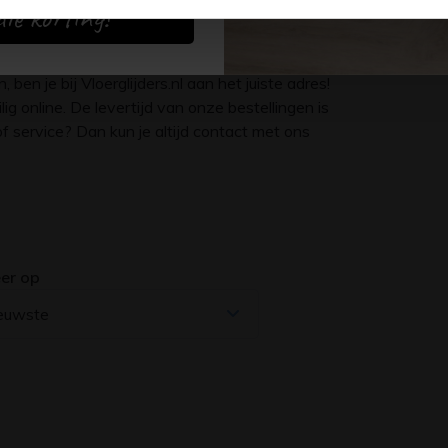
ie korting!
en je bij Vloerglijders.nl aan het juiste adres!
g online. De levertijd van onze bestellingen is
 service? Dan kun je altijd contact met ons
er op
euwste