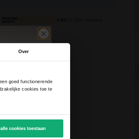
4.9/5
(17.500+ reviews)
Over
j een goed functionerende
akelijke cookies toe te
 alle cookies toestaan