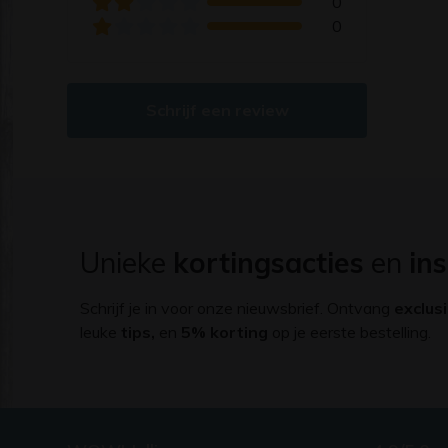
0
0
Schrijf een review
Unieke
kortingsacties
en
ins
Schrijf je in voor onze nieuwsbrief. Ontvang
exclus
leuke
tips,
en
5% korting
op je eerste bestelling.