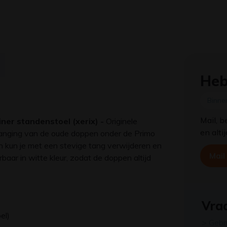
Heb
Binne
Mail, b
er standenstoel (xerix) -
Originele
en alti
anging van de oude doppen onder de Primo
 kun je met een stevige tang verwijderen en
Mail
aar in witte kleur, zodat de doppen altijd
Vraa
el)
> Gebr