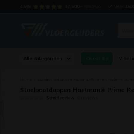
4.9/5
17.500+
reviews
Voor
16:
Alle categoriëen
Vloeri
Keuzehulp
Home
/
stoelpootdoppen hartman® primo recliner (xerix
Stoelpootdoppen Hartman® Primo Recl
Schrijf review
0 reviews