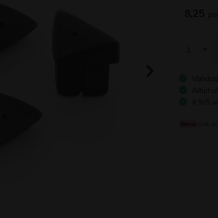
8,25
pe
Vandaa
Altijd 
4.9/5 u
Ook ac