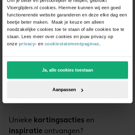
Om je beter en persoonlijker te helpen, gebruikt
Vloerglijders.nl cookies. Hiermee kunnen wij een goed
functionerende website garanderen en deze elke dag een
beetje beter maken. Maak je keuze om alleen
noodzakelijke cookies toe te staan of alle cookies toe te
staan. Lees meer over cookies en jouw privacy op
onze
privacy
- en
cookiestatementpaginas
.
HSS spiraalboor 13,0
mm
Ja, alle cookies toestaan
(0)
Vanaf
9,95
Aanpassen
Unieke
kortingsacties
en
inspiratie
ontvangen?