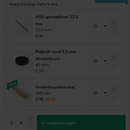
Voeg handige extra's toe.
HSS spiraalboor 13,0
+
mm
-
13,0 mm
9,95
Plakvilt rond 5,5 mm
+
donkerbruin
-
40 mm
1,10
-16%
Onderhoudsborstel
+
180 mm
-
4,99
€5,95
+
In winkelwagen
-