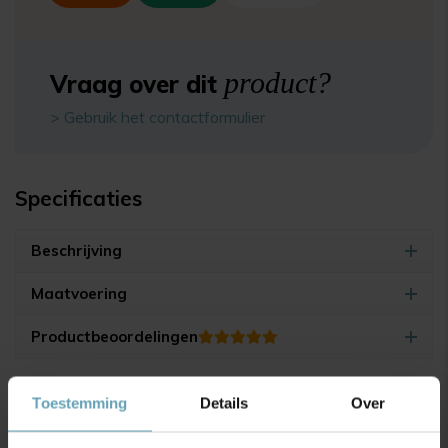
product?
Vraag over dit
> Gebruik het contactformulier
Specificaties
Beschrijving
Maatvoering
Productbeoordelingen
4.9/5
(17.500+ reviews)
Toestemming
Details
Over