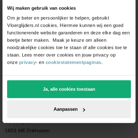
Wij maken gebruik van cookies
Unieke
kortingsacties
en
Om je beter en persoonlijker te helpen, gebruikt
Vloerglijders.nl cookies. Hiermee kunnen wij een goed
inspiratie
ontvangen?
functionerende website garanderen en deze elke dag een
beetje beter maken. Maak je keuze om alleen
Schrijf je in voor onze nieuwsbrief. Ontvang
noodzakelijke cookies toe te staan of alle cookies toe te
exclusieve kortingen,
leuke
tips,
en
5% korting
op
staan. Lees meer over cookies en jouw privacy op
je eerste bestelling.
onze
privacy
- en
cookiestatementpaginas
.
Ja, alle cookies toestaan
Bedrijfsgegevens
Aanpassen
Vloerglijders.nl
De Dolfijn 9
1601 ME Enkhuizen