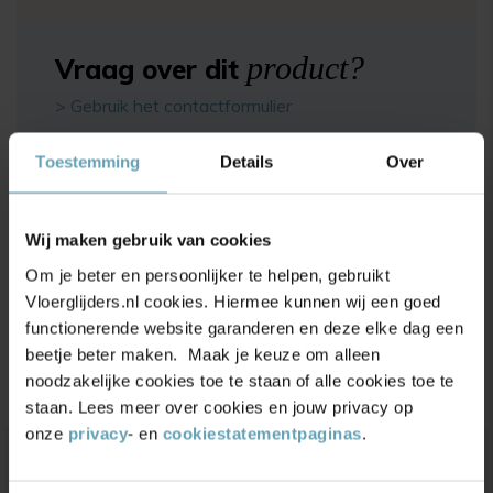
product?
Vraag over dit
> Gebruik het contactformulier
Toestemming
Details
Over
Specificaties
Wij maken gebruik van cookies
Beschrijving
Om je beter en persoonlijker te helpen, gebruikt
Productbeoordelingen
Vloerglijders.nl cookies. Hiermee kunnen wij een goed
functionerende website garanderen en deze elke dag een
beetje beter maken. Maak je keuze om alleen
4.9/5
(17.500+ reviews)
noodzakelijke cookies toe te staan of alle cookies toe te
staan. Lees meer over cookies en jouw privacy op
onze
privacy
- en
cookiestatementpaginas
.
Unieke
kortingsacties
en