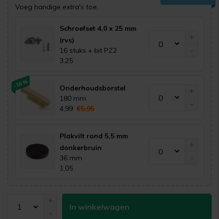
Voeg handige extra's toe.
Schroefset 4,0 x 25 mm
+
(rvs)
-
16 stuks + bit PZ2
3,25
-16%
Onderhoudsborstel
+
180 mm
-
4,99
€5,95
Plakvilt rond 5,5 mm
+
donkerbruin
-
36 mm
1,05
+
In winkelwagen
-