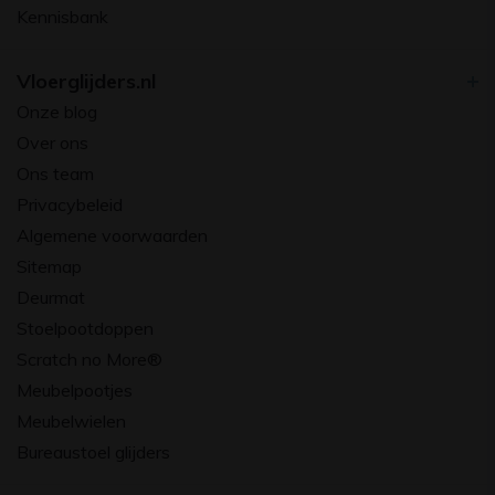
Kennisbank
Vloerglijders.nl
Onze blog
Over ons
Ons team
Privacybeleid
Algemene voorwaarden
Sitemap
Deurmat
Stoelpootdoppen
Scratch no More®
Meubelpootjes
Meubelwielen
Bureaustoel glijders