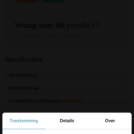
product?
Vraag over dit
> Gebruik het contactformulier
Specificaties
Beschrijving
Maatvoering
Productbeoordelingen
4.9/5
(17.500+ reviews)
Toestemming
Details
Over
Korting op je bestelling? 👀