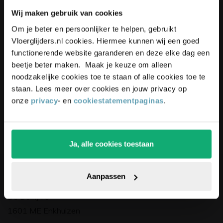
Wij maken gebruik van cookies
Schrijf je in voor onze nieuwsbrief,
Unieke
kortingsacties
en
Om je beter en persoonlijker te helpen, gebruikt
blijf up-to-date en ontvang
5%
Vloerglijders.nl cookies. Hiermee kunnen wij een goed
inspiratie
ontvangen?
korting
op je bestelling
functionerende website garanderen en deze elke dag een
beetje beter maken. Maak je keuze om alleen
Schrijf je in voor onze nieuwsbrief. Ontvang
noodzakelijke cookies toe te staan of alle cookies toe te
exclusieve kortingen,
leuke
tips,
en
5% korting
op
staan. Lees meer over cookies en jouw privacy op
je eerste bestelling.
onze
privacy
- en
cookiestatementpaginas
.
Ja, alle cookies toestaan
Pak die korting!
Bedrijfsgegevens
Aanpassen
Vloerglijders.nl
De Dolfijn 9
1601 ME Enkhuizen