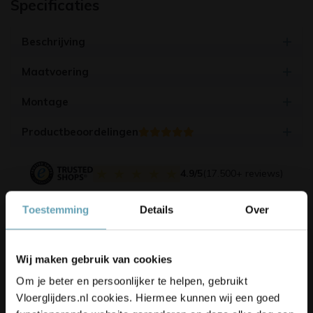
Specificaties
Beschrijving
Maatvoering
Montage
Productbeoordelingen
4.9/5
(17.500+ reviews)
Toestemming
Details
Over
Gerelateerde producten
Korting op je bestelling? 👀
Wij maken gebruik van cookies
Schrijf je in voor onze nieuwsbrief,
Om je beter en persoonlijker te helpen, gebruikt
blijf up-to-date en ontvang
5%
Vloerglijders.nl cookies. Hiermee kunnen wij een goed
korting
op je bestelling