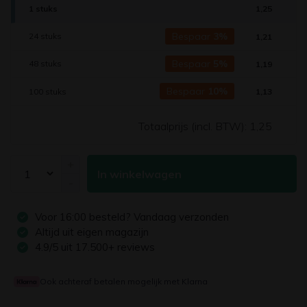
1 stuks
1,25
Bespaar
3%
24 stuks
1,21
Bespaar
5%
48 stuks
1,19
Bespaar
10%
100 stuks
1,13
Totaalprijs (incl. BTW):
1,25
+
In winkelwagen
-
Voor
16:00
besteld? Vandaag verzonden
Altijd uit eigen magazijn
4.9/5 uit 17.500+ reviews
Ook achteraf betalen mogelijk met Klarna