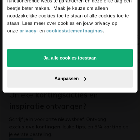
functionerende website garanderen en deze elke dag een
beetje beter maken. Maak je keuze om alleen
noodzakelijke cookies toe te staan of alle cookies toe te
staan. Lees meer over cookies en jouw privacy op
onze
privacy
- en
cookiestatementpaginas
.
Kantelbare stelvoet
Kunststof dop met
K
kunststof
schroefdraad M8
s
(3)
(0)
Ja, alle cookies toestaan
Vanaf
1,80
Vanaf
1,35
V
Pak die korting!
Aanpassen
Unieke
kortingsacties
en
inspiratie
ontvangen?
Schrijf je in voor onze nieuwsbrief. Ontvang
exclusieve kortingen,
leuke
tips,
en
5% korting
op
je eerste bestelling.