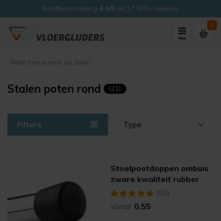
Klantbeoordeling
4.9/5
uit 17.500+ reviews
0
Menu
Stalen poten rond
(21)
Filters
Type
Stoelpootdoppen ombuis
zware kwaliteit rubber
(50)
Vanaf
0,55