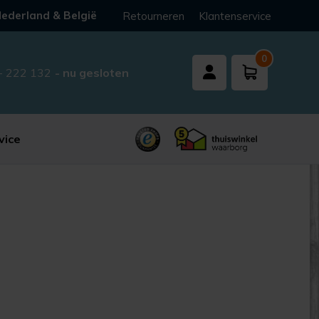
ederland & België
Retourneren
Klantenservice
0
- 222 132
- nu gesloten
vice