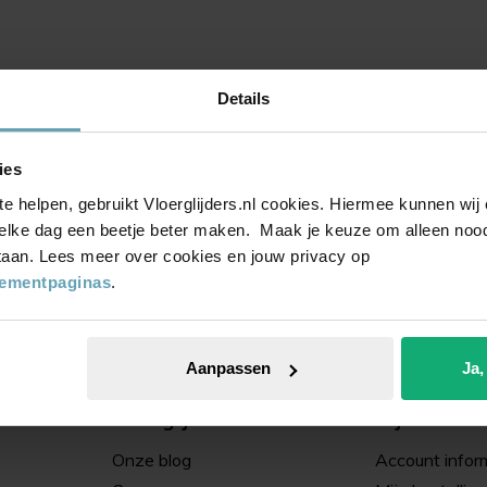
Details
ies
te helpen, gebruikt Vloerglijders.nl cookies. Hiermee kunnen wi
elke dag een beetje beter maken. Maak je keuze om alleen noodz
 staan. Lees meer over cookies en jouw privacy op
tementpaginas
.
op Trusted Shops
Aanpassen
Ja,
Vloerglijders.nl
Mijn accoun
Onze blog
Account infor