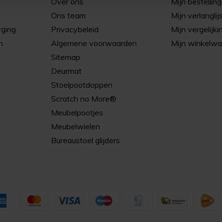
Over ons
Mijn bestellin
Ons team
Mijn verlanglij
rging
Privacybeleid
Mijn vergelijki
n
Algemene voorwaarden
Mijn winkelw
Sitemap
Deurmat
Stoelpootdoppen
Scratch no More®
Meubelpootjes
Meubelwielen
Bureaustoel glijders