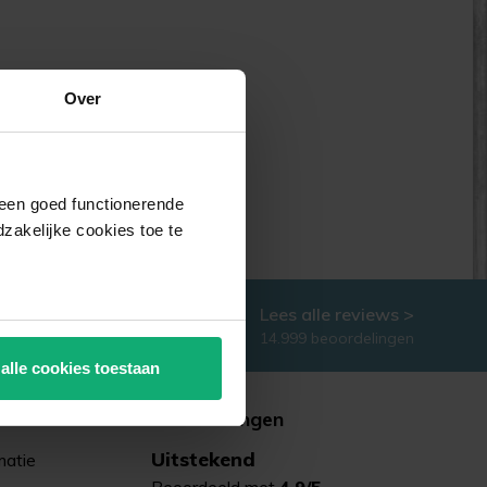
Over
j een goed functionerende
akelijke cookies toe te
Lees alle reviews >
14.999 beoordelingen
 alle cookies toestaan
t
Beoordelingen
Uitstekend
matie