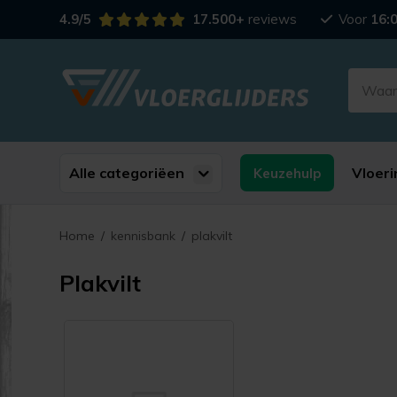
4.9/5
17.500+
reviews
Voor
16:
Alle categoriëen
Vloeri
Keuzehulp
Home
/
kennisbank
/
plakvilt
Plakvilt