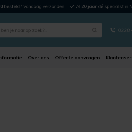
00
besteld? Vandaag verzonden
Al
20 jaar
dé specialist in
N
0228 
nformatie
Over ons
Offerte aanvragen
Klantenser