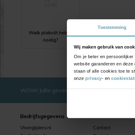
Toestemming
Welk plakvilt heb ik
nodig?
Wij maken gebruik van cook
Om je beter en persoonlijker 
website garanderen en deze 
staan of alle cookies toe te
onze
privacy
- en
cookiesta
WOW! Jullie geven ons gewoon een 4.9/5.0 
Bedrijfsgegevens
Klantenservice
Vloerglijders.nl
Contact