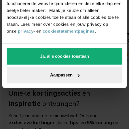
functionerende website garanderen en deze elke dag een
beetje beter maken. Maak je keuze om alleen
noodzakelijke cookies toe te staan of alle cookies toe te
staan. Lees meer over cookies en jouw privacy op
onze
privacy
- en
cookiestatementpaginas
.
Stoelpootdoppen
Kantelbare stelvoet
J
inbuis vierkant met
met vervangbaar vilt
v
schroefdraad
(ultrasoft)
x
(5)
(6)
Ja, alle cookies toestaan
Vanaf
0,60
Vanaf
2,60
V
Aanpassen
Unieke
kortingsacties
en
inspiratie
ontvangen?
Schrijf je in voor onze nieuwsbrief. Ontvang
exclusieve kortingen,
leuke
tips,
en
5% korting
op