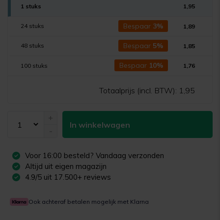
1 stuks
1,95
Bespaar
3%
24 stuks
1,89
Bespaar
5%
48 stuks
1,85
Bespaar
10%
100 stuks
1,76
Totaalprijs (incl. BTW):
1,95
+
In winkelwagen
-
Voor
16:00
besteld? Vandaag verzonden
Altijd uit eigen magazijn
4.9/5 uit 17.500+ reviews
Ook achteraf betalen mogelijk met Klarna