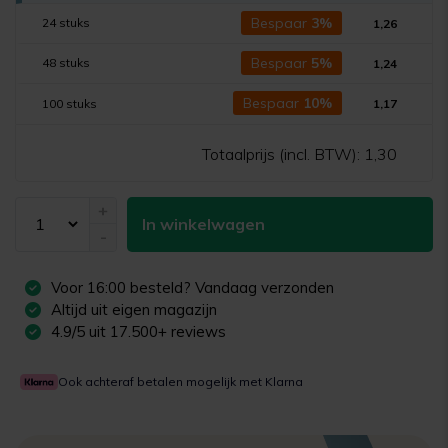
Bespaar
3%
24 stuks
1,26
Bespaar
5%
48 stuks
1,24
Bespaar
10%
100 stuks
1,17
Totaalprijs (incl. BTW):
1,30
+
In winkelwagen
-
Voor
16:00
besteld? Vandaag verzonden
Altijd uit eigen magazijn
4.9/5 uit 17.500+ reviews
Ook achteraf betalen mogelijk met Klarna