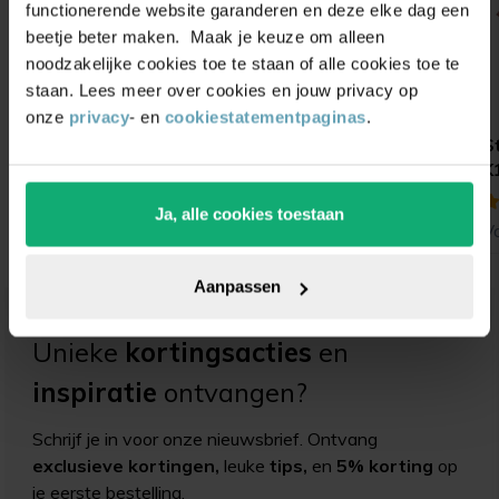
functionerende website garanderen en deze elke dag een
beetje beter maken. Maak je keuze om alleen
noodzakelijke cookies toe te staan of alle cookies toe te
staan. Lees meer over cookies en jouw privacy op
onze
privacy
- en
cookiestatementpaginas
.
Navulbare viltschijf
Alcoholdoekjes
S
rond (ultrasoft)
isopropyl
K
(25)
(3)
Ja, alle cookies toestaan
Vanaf
0,95
Vanaf
0,99
V
1,00
1,29
Aanpassen
Unieke
kortingsacties
en
inspiratie
ontvangen?
Schrijf je in voor onze nieuwsbrief. Ontvang
exclusieve kortingen,
leuke
tips,
en
5% korting
op
je eerste bestelling.