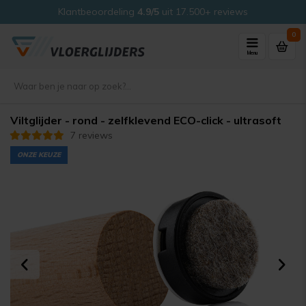
Klantbeoordeling
4.9/5
uit 17.500+ reviews
0
Menu
Viltglijder - rond - zelfklevend ECO-click - ultrasoft
7 reviews
ONZE KEUZE