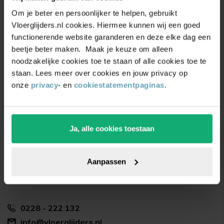
Om je beter en persoonlijker te helpen, gebruikt
inspiratie
ontvangen?
Vloerglijders.nl cookies. Hiermee kunnen wij een goed
functionerende website garanderen en deze elke dag een
Schrijf je in voor onze nieuwsbrief. Ontvang
beetje beter maken. Maak je keuze om alleen
exclusieve kortingen,
leuke
tips,
en
5% korting
op
noodzakelijke cookies toe te staan of alle cookies toe te
je eerste bestelling.
staan. Lees meer over cookies en jouw privacy op
onze
privacy
- en
cookiestatementpaginas
.
Ja, alle cookies toestaan
Bedrijfsgegevens
Vloerglijders.nl
Aanpassen
De Dolfijn 9
1601 ME Enkhuizen
0228 - 222 132
info@vloerglijders.nl