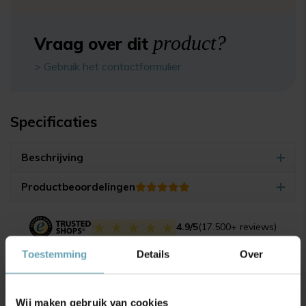
product?
Vraag over dit
> Gebruik het contactformulier
Specificaties
Beschrijving
Productbeoordelingen
4.9/5
(17.500+ reviews)
Toestemming
Details
Over
Unieke
kortingsacties
en
Wij maken gebruik van cookies