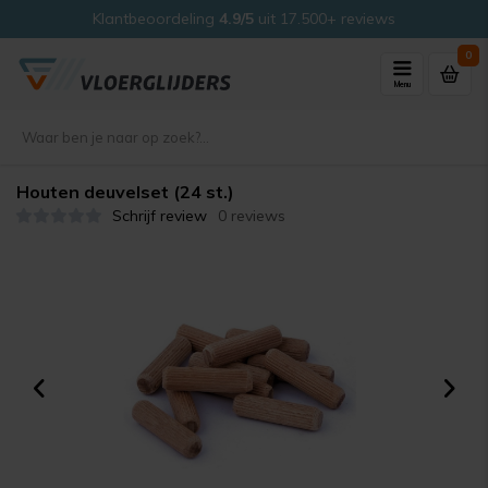
Klantbeoordeling
4.9/5
uit 17.500+ reviews
0
Menu
Houten deuvelset (24 st.)
Schrijf review
0 reviews