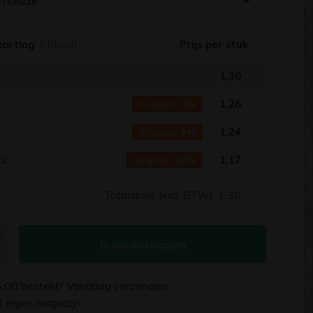
n keuze
korting
(Uitleg)
Prijs per stuk
1,30
s
1,26
Bespaar
3%
s
1,24
Bespaar
5%
ks
1,17
Bespaar
10%
Totaalprijs (incl. BTW):
1,30
+
In winkelwagen
-
6:00
besteld? Vandaag verzonden
uit eigen magazijn