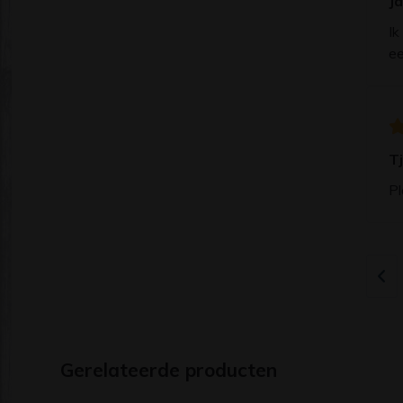
J
Ik
ee
T
Pl
Gerelateerde producten