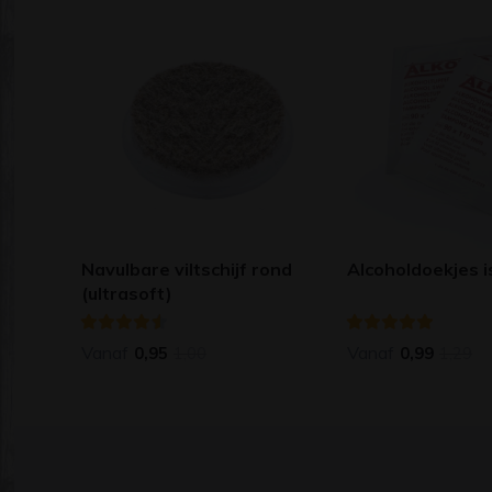
Navulbare viltschijf rond
Alcoholdoekjes i
(ultrasoft)
Vanaf
Vanaf
0,95
1,00
0,99
1,29