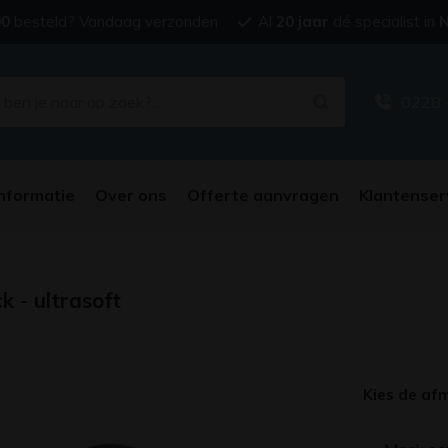
00
besteld? Vandaag verzonden
Al
20 jaar
dé specialist in
N
0228 
nformatie
Over ons
Offerte aanvragen
Klantenser
ck - ultrasoft
Kies de af