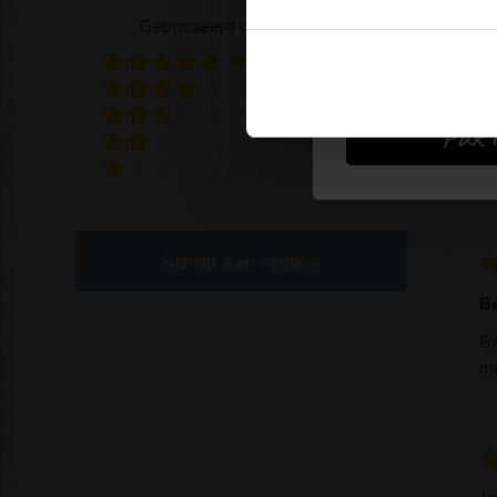
Gebasseerd op 7 reviews
7
0
K
0
Pak d
0
He
0
v
Schrijf een review
B
Be
mo