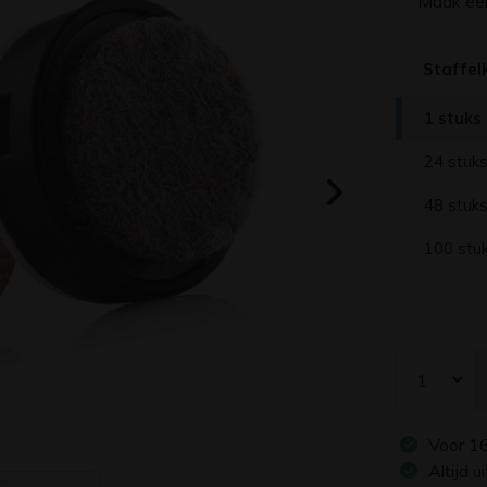
Maak ee
Staffel
1 stuks
24 stuk
48 stuk
100 stu
Voor
1
Altijd 