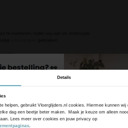
uct te monteren, raden wij aan de onderzijde
rookje
schuurpapier
gebruiken.
houder
je bestelling? 👀
oeroppervlak of de vloervervuiling kan het zo
iseren daarom enkele glijders en/of
viltschijfjes
Details
voor onze nieuwsbrief,
-date en ontvang
5%
ies
op je bestelling
te helpen, gebruikt Vloerglijders.nl cookies. Hiermee kunnen wi
elke dag een beetje beter maken. Maak je keuze om alleen noodz
er op
 staan. Lees meer over cookies en jouw privacy op
euwste
tementpaginas
.