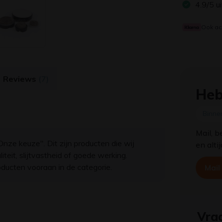
4.9/5 u
Ook ac
Reviews
(7)
Heb
Binne
Mail, b
nze keuze". Dit zijn producten die wij
en alti
eit, slijtvastheid of goede werking.
ducten vooraan in de categorie.
Mail
Vraa