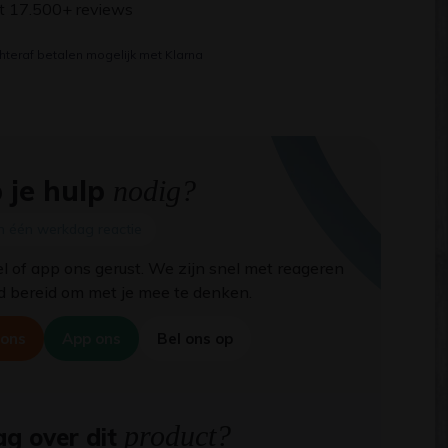
it 17.500+ reviews
hteraf betalen mogelijk met Klarna
 je hulp
nodig?
n één werkdag reactie
el of app ons gerust. We zijn snel met reageren
jd bereid om met je mee te denken.
 ons
App ons
Bel ons op
product?
g over dit