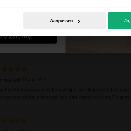
Aanpassen
Ja,
arin
|
27 Oct 2020
ie korting!
el handig dat zelfklevende laagje. Kon ze nu onder de poot pl
astschroeven
ertus Lok
|
01 Aug 2019
n heel tevreden over de bevestiging van dit product. Het basisd
ntagegat zodat je hem ook nog kunt vastschroeven. Dit gaat z