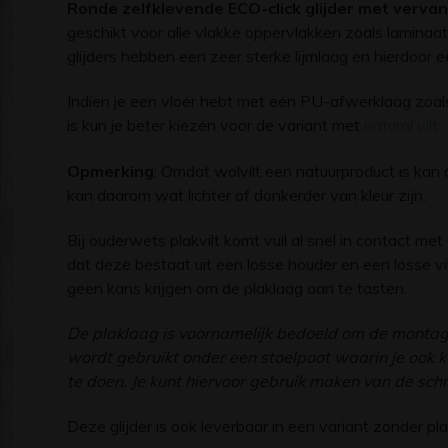
Ronde zelfklevende ECO-click glijder met vervang
geschikt voor alle vlakke oppervlakken zoals laminaat 
glijders hebben een zeer sterke lijmlaag en hierdoor 
Indien je een vloer hebt met een PU-afwerklaag zoals 
is kun je beter kiezen voor de variant met
natural vilt
Opmerking
: Omdat wolvilt een natuurproduct is kan d
kan daarom wat lichter of donkerder van kleur zijn.
Bij ouderwets plakvilt komt vuil al snel in contact met
dat deze bestaat uit een losse houder en een losse vil
geen kans krijgen om de plaklaag aan te tasten.
De plaklaag is voornamelijk bedoeld om de montage
wordt gebruikt onder een stoelpoot waarin je ook ku
te doen. Je kunt hiervoor gebruik maken van de schr
Deze glijder is ook leverbaar in een variant zonder pla