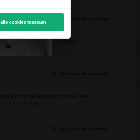
Geverifieerde aankoop
 alle cookies toestaan
akken en vervolgens heel makkelijk
Geverifieerde aankoop
eel is nl. zelfklevend, maar het ook een
eker niet meer los.
Geverifieerde aankoop