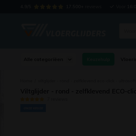
4.9/5
17.500+
reviews
Voor
16:
Alle categoriëen
Vloeri
Keuzehulp
Home
/
viltglijder - rond - zelfklevend eco-click - ultrasoft
Viltglijder - rond - zelfklevend ECO-cli
7 reviews
ONZE KEUZE