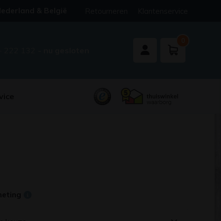
ederland & België
Retourneren
Klantenservice
0
- 222 132
- nu gesloten
vice
meting