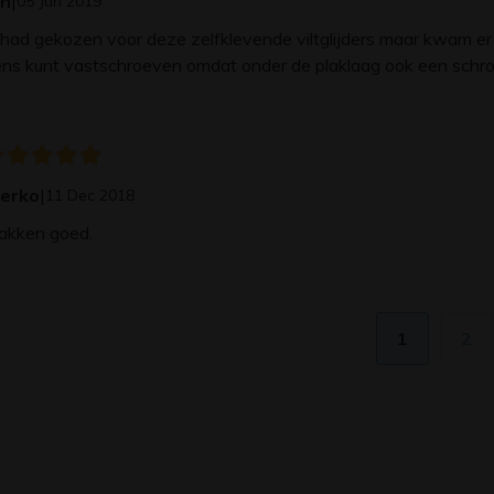
an
|
05 Jun 2019
 had gekozen voor deze zelfklevende viltglijders maar kwam er 
ns kunt vastschroeven omdat onder de plaklaag ook een schroef
jerko
|
11 Dec 2018
akken goed.
1
2