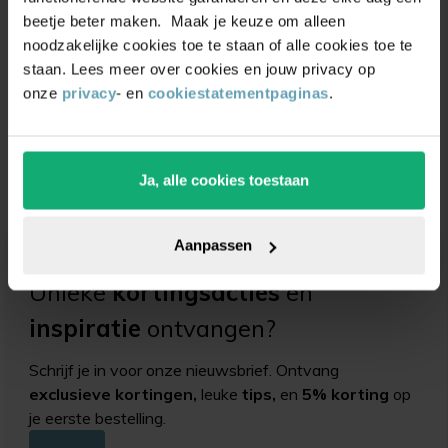
beetje beter maken. Maak je keuze om alleen
noodzakelijke cookies toe te staan of alle cookies toe te
staan. Lees meer over cookies en jouw privacy op
Navulbare
onze
privacy
- en
cookiestatementpaginas
.
polymeerschijf ovaal
(extreme)
(0)
Ja, alle cookies toestaan
Vanaf
2,00
2,10
Aanpassen
Unieke
kortingsacties
en
inspiratie
ontvangen?
Schrijf je in voor onze nieuwsbrief. Ontvang
exclusieve kortingen,
leuke
tips,
en
5% korting
op
je eerste bestelling.