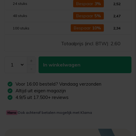
Bespaar
3%
24 stuks
2,52
Bespaar
5%
48 stuks
2,47
Bespaar
10%
100 stuks
2,34
Totaalprijs (incl. BTW):
2,60
+
In winkelwagen
-
Voor
16:00
besteld? Vandaag verzonden
Altijd uit eigen magazijn
4.9/5 uit 17.500+ reviews
Ook achteraf betalen mogelijk met Klarna