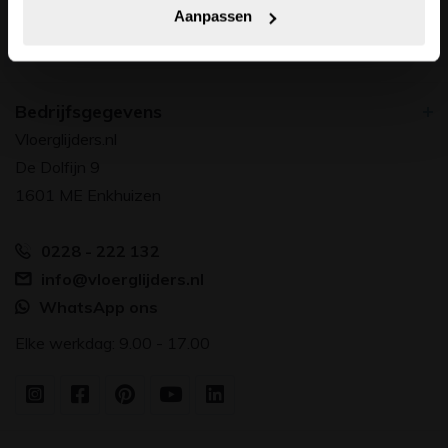
Aanpassen
Bedrijfsgegevens
Vloerglijders.nl
De Dolfijn 9
1601 ME Enkhuizen
0228 - 222 132
info@vloerglijders.nl
WhatsApp ons
Elke werkdag: 9.00 - 17.00