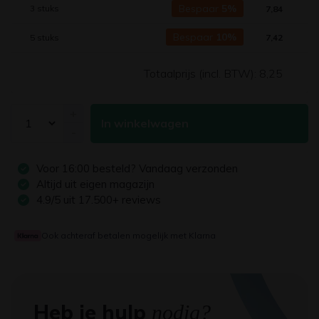
Bespaar
5%
3 stuks
7,84
Bespaar
10%
5 stuks
7,42
Totaalprijs (incl. BTW):
8,25
+
In winkelwagen
-
Voor
16:00
besteld? Vandaag verzonden
Altijd uit eigen magazijn
4.9/5 uit 17.500+ reviews
Ook achteraf betalen mogelijk met Klarna
Heb je hulp
nodig?