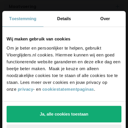
Maatvoering
Montage
Toestemming
Details
Over
Korting op je bestelling? 👀
Productbeoordelingen
Wij maken gebruik van cookies
Schrijf je in voor onze nieuwsbrief,
4.9/5
(17.500+ reviews)
Om je beter en persoonlijker te helpen, gebruikt
blijf up-to-date en ontvang
5%
Vloerglijders.nl cookies. Hiermee kunnen wij een goed
korting
op je bestelling
functionerende website garanderen en deze elke dag een
beetje beter maken. Maak je keuze om alleen
noodzakelijke cookies toe te staan of alle cookies toe te
Unieke
kortingsacties
en
staan. Lees meer over cookies en jouw privacy op
onze
privacy
- en
cookiestatementpaginas
.
inspiratie
ontvangen?
Schrijf je in voor onze nieuwsbrief. Ontvang
exclusieve kortingen,
leuke
tips,
en
5% korting
op
Ja, alle cookies toestaan
je eerste bestelling.
Pak die korting!