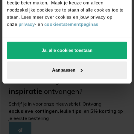
beetje beter maken. Maak je keuze om alleen
noodzakelijke cookies toe te staan of alle cookies toe te
staan. Lees meer over cookies en jouw privacy op
Stoelpootdoppen
Stoelpootdoppen
onze
privacy
- en
cookiestatementpaginas
.
inbuis ovaal kunststof
inbuis ovaal kunststof
(schuin)
(0)
(0)
Vanaf
0,85
Vanaf
0,85
Ja, alle cookies toestaan
Aanpassen
Unieke
kortingsacties
en
inspiratie
ontvangen?
Schrijf je in voor onze nieuwsbrief. Ontvang
exclusieve kortingen,
leuke
tips,
en
5% korting
op
je eerste bestelling.