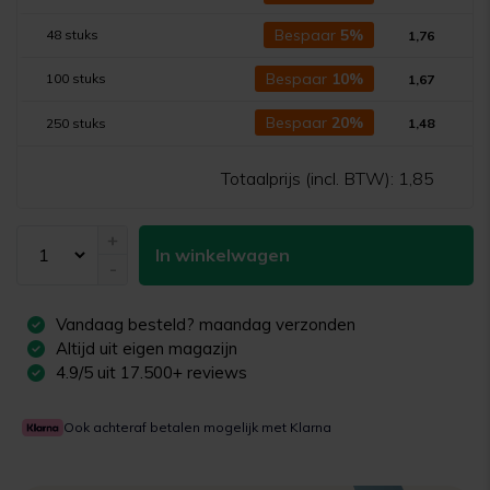
Bespaar
5%
48 stuks
1,76
Bespaar
10%
100 stuks
1,67
Bespaar
20%
250 stuks
1,48
Totaalprijs (incl. BTW):
1,85
+
In winkelwagen
-
Vandaag besteld?
maandag
verzonden
Altijd uit eigen magazijn
4.9/5 uit 17.500+ reviews
Ook achteraf betalen mogelijk met Klarna