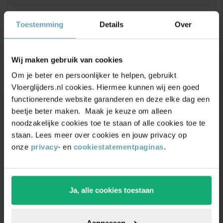
Maatvoering
Toestemming
Details
Over
Productbeoordelingen
Wij maken gebruik van cookies
4.9/5
(17.500+ reviews)
Om je beter en persoonlijker te helpen, gebruikt
Vloerglijders.nl cookies. Hiermee kunnen wij een goed
functionerende website garanderen en deze elke dag een
beetje beter maken. Maak je keuze om alleen
Unieke
kortingsacties
en
noodzakelijke cookies toe te staan of alle cookies toe te
staan. Lees meer over cookies en jouw privacy op
inspiratie
ontvangen?
onze
privacy
- en
cookiestatementpaginas
.
Schrijf je in voor onze nieuwsbrief. Ontvang
exclusieve kortingen,
leuke
tips,
en
5% korting
op
je eerste bestelling.
Ja, alle cookies toestaan
Aanpassen