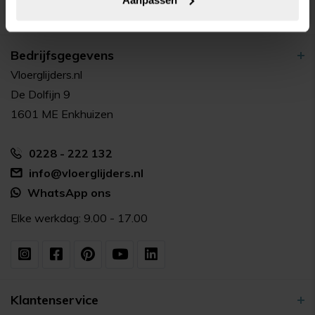
Bedrijfsgegevens
Vloerglijders.nl
De Dolfijn 9
1601 ME Enkhuizen
0228 - 222 132
info@vloerglijders.nl
WhatsApp ons
Elke werkdag: 9.00 - 17.00
Klantenservice