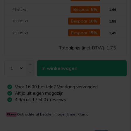
Bespaar
5%
48 stuks
1,66
Bespaar
10%
100 stuks
1,58
Bespaar
15%
250 stuks
1,49
Totaalprijs (incl. BTW):
1,75
+
In winkelwagen
-
Voor
16:00
besteld? Vandaag verzonden
Altijd uit eigen magazijn
4.9/5 uit 17.500+ reviews
Ook achteraf betalen mogelijk met Klarna