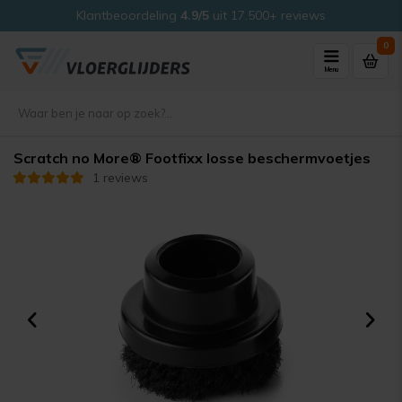
Klantbeoordeling
4.9/5
uit 17.500+ reviews
0
Menu
Scratch no More® Footfixx losse beschermvoetjes
1 reviews