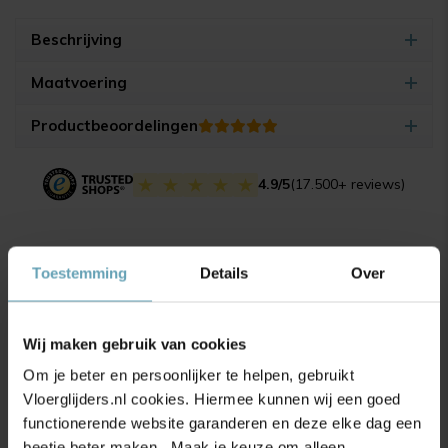
Beschrijving
Maatvoering
Productbeoordelingen
4.9/5
(17.500+ reviews)
Gerelateerde producten
Toestemming
Details
Over
Wij maken gebruik van cookies
Om je beter en persoonlijker te helpen, gebruikt
Vloerglijders.nl cookies. Hiermee kunnen wij een goed
functionerende website garanderen en deze elke dag een
beetje beter maken. Maak je keuze om alleen