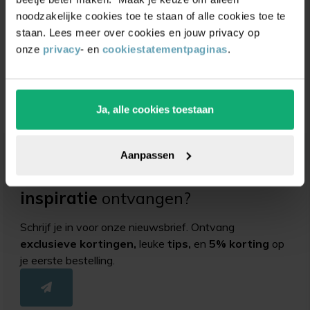
noodzakelijke cookies toe te staan of alle cookies toe te
staan. Lees meer over cookies en jouw privacy op
Onderhoudsborstel
James® Schoon & Snel
onze
privacy
- en
cookiestatementpaginas
.
Droog
(0)
(3)
Vanaf
4,99
Vanaf
13,50
5,95
14,50
Ja, alle cookies toestaan
Aanpassen
Unieke
kortingsacties
en
inspiratie
ontvangen?
Schrijf je in voor onze nieuwsbrief. Ontvang
exclusieve kortingen,
leuke
tips,
en
5% korting
op
je eerste bestelling.