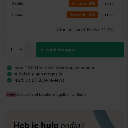
Bespaar
5%
3 stuks
12,30
Bespaar
10%
5 stuks
11,65
Totaalprijs (incl. BTW):
12,95
+
In winkelwagen
-
Voor
16:00
besteld? Vandaag verzonden
Altijd uit eigen magazijn
4.9/5 uit 17.500+ reviews
Ook achteraf betalen mogelijk met Klarna
Heb je hulp
nodig?