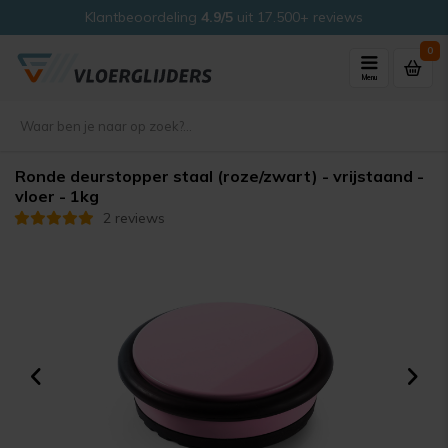
Klantbeoordeling
4.9/5
uit 17.500+ reviews
0
Menu
Ronde deurstopper staal (roze/zwart) - vrijstaand -
vloer - 1kg
2 reviews