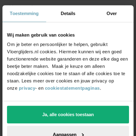
Maatvoering
Toestemming
Details
Over
Productbeoordelingen
Wij maken gebruik van cookies
4.9/5
(17.500+ reviews)
Om je beter en persoonlijker te helpen, gebruikt
Vloerglijders.nl cookies. Hiermee kunnen wij een goed
functionerende website garanderen en deze elke dag een
beetje beter maken. Maak je keuze om alleen
Unieke
kortingsacties
en
noodzakelijke cookies toe te staan of alle cookies toe te
staan. Lees meer over cookies en jouw privacy op
inspiratie
ontvangen?
onze
privacy
- en
cookiestatementpaginas
.
Schrijf je in voor onze nieuwsbrief. Ontvang
exclusieve kortingen,
leuke
tips,
en
5% korting
op
je eerste bestelling.
Ja, alle cookies toestaan
Aanpassen