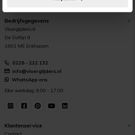
Bedrijfsgegevens
Vloerglijders.nl
De Dolfijn 9
1601 ME Enkhuizen
0228 - 222 132
info@vloerglijders.nl
WhatsApp ons
Elke werkdag: 9.00 - 17.00
Klantenservice
Contact