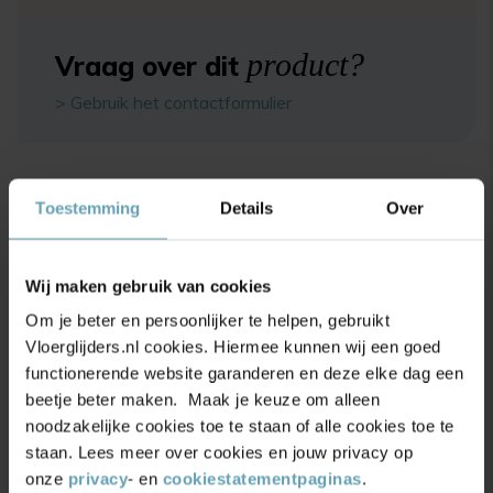
product?
Vraag over dit
> Gebruik het contactformulier
Specificaties
Toestemming
Details
Over
Beschrijving
Wij maken gebruik van cookies
Maatvoering
Om je beter en persoonlijker te helpen, gebruikt
Montage
Vloerglijders.nl cookies. Hiermee kunnen wij een goed
functionerende website garanderen en deze elke dag een
Productbeoordelingen
beetje beter maken. Maak je keuze om alleen
noodzakelijke cookies toe te staan of alle cookies toe te
staan. Lees meer over cookies en jouw privacy op
4.9/5
(17.500+ reviews)
onze
privacy
- en
cookiestatementpaginas
.