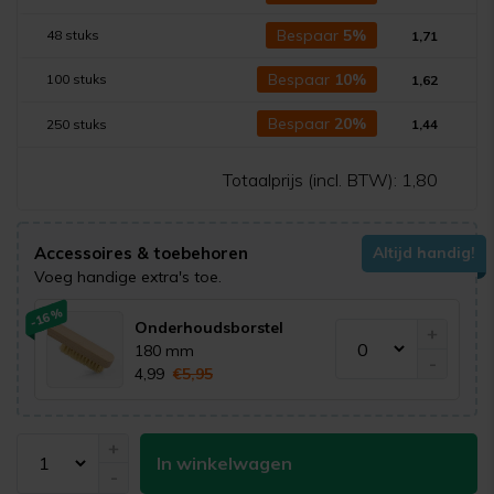
Bespaar
5%
48 stuks
1,71
Bespaar
10%
100 stuks
1,62
Bespaar
20%
250 stuks
1,44
Totaalprijs (incl. BTW):
1,80
Accessoires & toebehoren
Altijd handig!
Voeg handige extra's toe.
-16%
Onderhoudsborstel
+
180 mm
-
4,99
€5,95
+
In winkelwagen
-