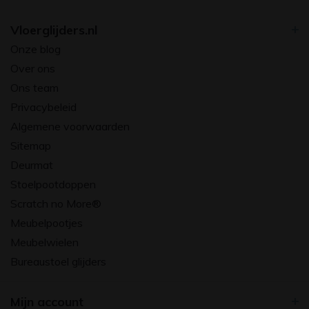
Vloerglijders.nl
Onze blog
Over ons
Ons team
Privacybeleid
Algemene voorwaarden
Sitemap
Deurmat
Stoelpootdoppen
Scratch no More®
Meubelpootjes
Meubelwielen
Bureaustoel glijders
Mijn account