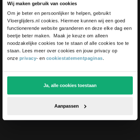
Wij maken gebruik van cookies
zo snel mogelijk bij je terug met een antwoord!
Schrijf je in voor onze nieuwsbrief,
Om je beter en persoonlijker te helpen, gebruikt
blijf up-to-date en ontvang
5%
Vloerglijders.nl cookies. Hiermee kunnen wij een goed
korting
op je bestelling
functionerende website garanderen en deze elke dag een
beetje beter maken. Maak je keuze om alleen
noodzakelijke cookies toe te staan of alle cookies toe te
Bel ons via
staan. Lees meer over cookies en jouw privacy op
0228 - 222 132
onze
privacy
- en
cookiestatementpaginas
.
Ja, alle cookies toestaan
Pak die korting!
Of stuur een mail naar
Aanpassen
info@vloerglijders.nl