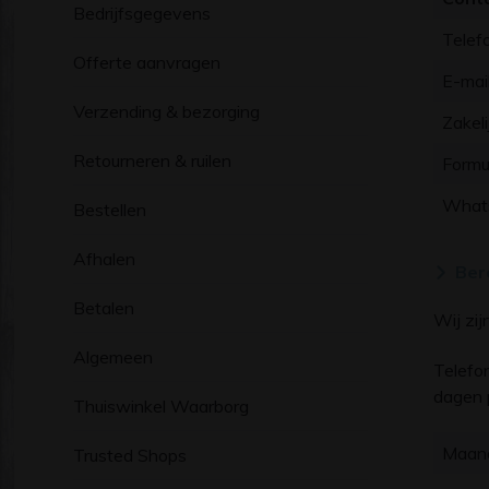
Bedrijfsgegevens
Telef
Offerte aanvragen
E-mai
Verzending & bezorging
Zakeli
Retourneren & ruilen
Formul
What
Bestellen
Afhalen
Ber
Betalen
Wij zi
Algemeen
Telefo
dagen 
Thuiswinkel Waarborg
Maan
Trusted Shops