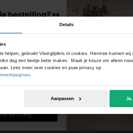
ag
je bestelling? 👀
sdag
erdag
Details
voor onze nieuwsbrief,
g
-date en ontvang
5%
ies
op je bestelling
dag
te helpen, gebruikt Vloerglijders.nl cookies. Hiermee kunnen wi
ag
elke dag een beetje beter maken. Maak je keuze om alleen noodz
 staan. Lees meer over cookies en jouw privacy op
tementpaginas
.
Wij helpen
je 
Aanpassen
Ja,
ie korting!
Neem contact op met onze support afdeli
mogelijk bij je terug met een