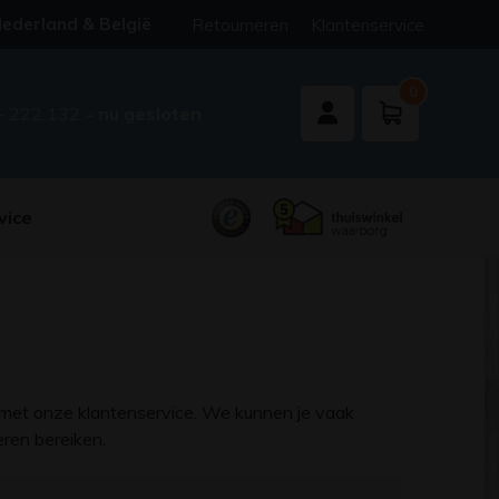
ederland & België
Retourneren
Klantenservice
0
- 222 132
- nu gesloten
vice
 met onze klantenservice. We kunnen je vaak
eren bereiken.