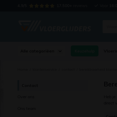
4.9/5
17.500+
reviews
Voor
16:
Alle categoriëen
Vloeri
Keuzehulp
Home
/
klantenservice
/
contact
/
bereikbaarheid klante
Bere
Contact
Over ons
Heb je
direct 
Ons team
Cont