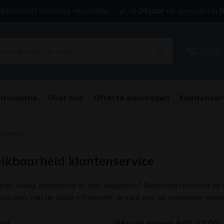
00
besteld? Vandaag verzonden
Al
20 jaar
dé specialist in
N
0228 
nformatie
Over ons
Offerte aanvragen
Klantenser
nservice
ikbaarheid klantenservice
 een vraag, opmerking of een suggestie? Neem dan contact op
voorzien van de juiste informatie. Je kunt ons op meerdere mani
act
(Ma-vrij tussen 9:00-17:00)