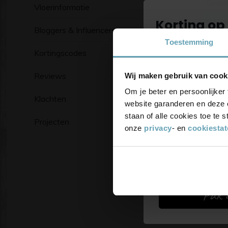
Dinsd
Vloerinformatie
Korting op 
Woen
Bloggers & Influencers
Dond
Toestemming
Schrijf je in 
Kortingscodes
Vrijda
blijf up-to
Reviews
Wij maken gebruik van cook
korting
Zater
Om je beter en persoonlijker 
Klachten
Zond
website garanderen en deze 
staan of alle cookies toe te
Projecten
onze
privacy
- en
cookiesta
Pak d