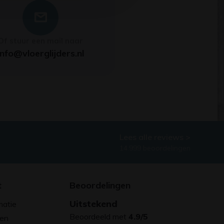
Of stuur een mail naar
info@vloerglijders.nl
Lees alle reviews >
14.999 beoordelingen
t
Beoordelingen
Uitstekend
matie
Beoordeeld met
4.9/5
gen