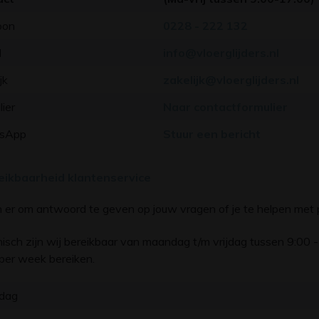
oon
0228 - 222 132
l
info@vloerglijders.nl
jk
zakelijk@vloerglijders.nl
ier
Naar contactformulier
sApp
Stuur een bericht
eikbaarheid klantenservice
jn er om antwoord te geven op jouw vragen of je te helpen met
nisch zijn wij bereikbaar van maandag t/m vrijdag tussen 9:00 
per week bereiken.
dag