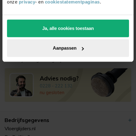
onze
privacy
- en
cookiestatementpaginas
.
Ja, alle cookies toestaan
Voor
16:00
besteld? Vandaag verzonden
4.9/5 uit 17.500+ reviews
Thuiswinkel Waarborg
gecertificeerd
Achteraf betalen met
Klarna
Aanpassen
100 dagen
bedenktijd
Altijd uit eigen magazijn
Advies nodig?
0228 - 222 132
nu gesloten
Bedrijfsgegevens
Vloerglijders.nl