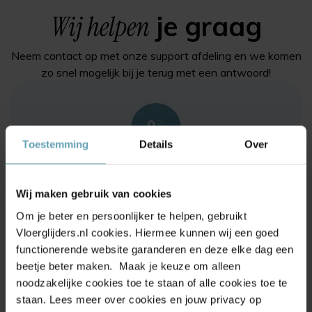
Wij helpen
je graag
Neem contact op met onze support afdeling en we komen
zo snel mogelijk bij je terug met een antwoord!
Toestemming
Details
Over
Bel ons via
0228 - 222 132
Wij maken gebruik van cookies
Om je beter en persoonlijker te helpen, gebruikt
Vloerglijders.nl cookies. Hiermee kunnen wij een goed
functionerende website garanderen en deze elke dag een
beetje beter maken. Maak je keuze om alleen
noodzakelijke cookies toe te staan of alle cookies toe te
Of stuur een mail naar
staan. Lees meer over cookies en jouw privacy op
info@vloerglijders.nl