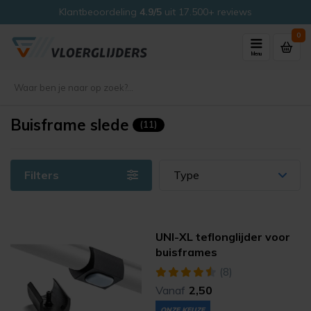
Klantbeoordeling
4.9/5
uit 17.500+ reviews
0
Menu
Buisframe slede
(11)
Filters
Type
UNI-XL teflonglijder voor
buisframes
(8)
Vanaf
2,50
ONZE KEUZE