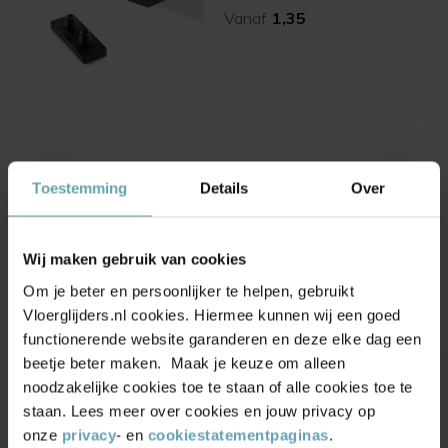
Vanaf
1,35
UNI-XL teflonglijder voor
Toestemming
Details
Over
buisframes (transparant)
(1)
Vanaf
2,80
Wij maken gebruik van cookies
ONZE KEUZE
Om je beter en persoonlijker te helpen, gebruikt
Vloerglijders.nl cookies. Hiermee kunnen wij een goed
functionerende website garanderen en deze elke dag een
beetje beter maken. Maak je keuze om alleen
noodzakelijke cookies toe te staan of alle cookies toe te
UNI-XL teflonglijder voor
staan. Lees meer over cookies en jouw privacy op
buisframes - zonder pin
onze
privacy
- en
cookiestatementpaginas
.
(transparant)