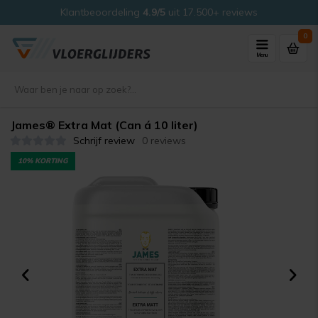
Klantbeoordeling
4.9/5
uit 17.500+ reviews
0
Menu
James® Extra Mat (Can á 10 liter)
Schrijf review
0 reviews
10% KORTING