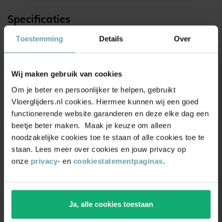
Specificaties
Toestemming
Details
Over
Beschrijving
Productbeoordelingen
Wij maken gebruik van cookies
Om je beter en persoonlijker te helpen, gebruikt
4.9/5
(17.500+ reviews)
Vloerglijders.nl cookies. Hiermee kunnen wij een goed
functionerende website garanderen en deze elke dag een
beetje beter maken. Maak je keuze om alleen
noodzakelijke cookies toe te staan of alle cookies toe te
staan. Lees meer over cookies en jouw privacy op
Unieke
kortingsacties
en
onze
privacy
- en
cookiestatementpaginas
.
inspiratie
ontvangen?
Schrijf je in voor onze nieuwsbrief. Ontvang
exclusieve kortingen,
leuke
tips,
en
5% korting
op
Ja, alle cookies toestaan
je eerste bestelling.