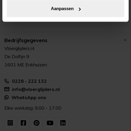
Aanpassen
Bedrijfsgegevens
Vloerglijders.nl
De Dolfijn 9
1601 ME Enkhuizen
0228 - 222 132
info@vloerglijders.nl
WhatsApp ons
Elke werkdag: 9.00 - 17.00