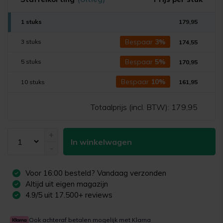
1 stuks
179,95
Bespaar
3%
3 stuks
174,55
Bespaar
5%
5 stuks
170,95
Bespaar
10%
10 stuks
161,95
Totaalprijs (incl. BTW):
179,95
+
In winkelwagen
-
Voor
16:00
besteld? Vandaag verzonden
Altijd uit eigen magazijn
4.9/5 uit 17.500+ reviews
Ook achteraf betalen mogelijk met Klarna