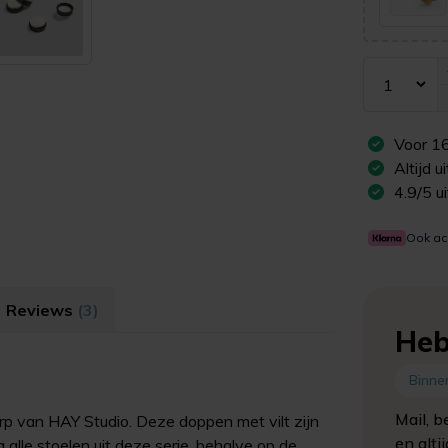
Voor
1
Altijd 
4.9/5 u
Ook ac
Reviews
(3)
Heb
Binne
Mail, b
p van HAY Studio. Deze doppen met vilt zijn
en alti
lle stoelen uit deze serie, behalve op de