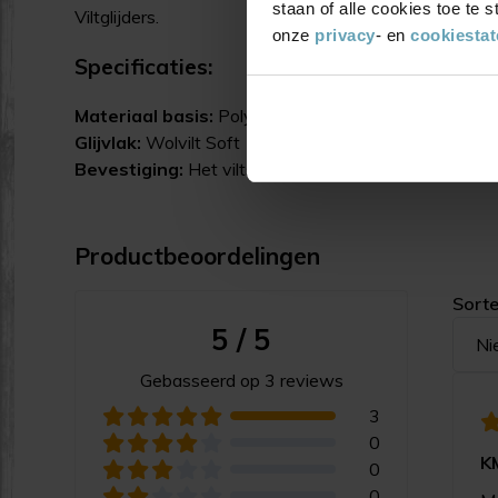
staan of alle cookies toe te
Viltglijders.
onze
privacy
- en
cookiesta
Specificaties:
Materiaal basis:
Polyamide 6 (PA6) ofwel Nylon 6
Glijvlak:
Wolvilt Soft
Bevestiging:
Het viltschijfje wordt op het basisdeel 
Productbeoordelingen
Sorte
5 / 5
Ni
Gebasseerd op 3 reviews
3
0
K
0
0