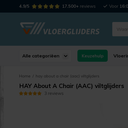
4.9/5
17.500+
reviews
Voor
16:
Alle categoriëen
Vloeri
Keuzehulp
Home
/
hay about a chair (aac) viltglijders
HAY About A Chair (AAC) viltglijders
3 reviews