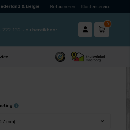
ederland & België
Retourneren
Klantenservice
0
- 222 132
- nu bereikbaar
vice
meting
(17 mm)