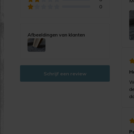
Mo
0
Afbeeldingen van klanten
H
Schrijf een review
We
de
do
P