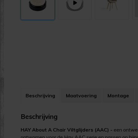
Beschrijving
Maatvoering
Montage
Beschrijving
HAY About A Chair Viltglijders (AAC) -
een ontwer
ontworpen voor de Hay AAC serie en passen op bijna a