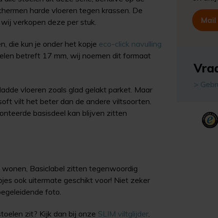
schermen harde vloeren tegen krassen. De
Mail
 wij verkopen deze per stuk.
en, die kun je onder het kopje
eco-click navulling
elen betreft 17 mm, wij noemen dit formaat
Vraa
> Gebr
 gladde vloeren zoals glad gelakt parket. Maar
ft vilt het beter dan de andere viltsoorten.
onteerde basisdeel kan blijven zitten
 wonen, Basiclabel zitten tegenwoordig
jes ook uitermate geschikt voor! Niet zeker
begeleidende foto.
oelen zit? Kijk dan bij onze
SLIM viltglijder
.