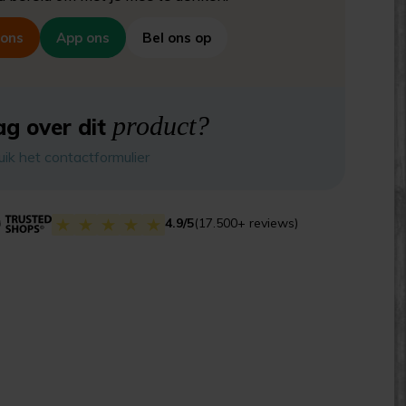
 ons
App ons
Bel ons op
product?
g over dit
uik het contactformulier
4.9/5
(17.500+ reviews)