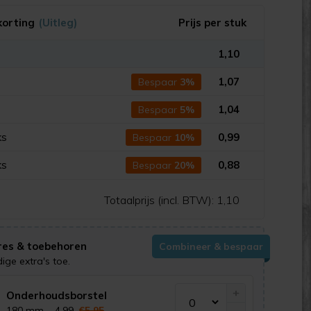
korting
(Uitleg)
Prijs per stuk
1,10
s
1,07
Bespaar
3%
s
1,04
Bespaar
5%
ks
0,99
Bespaar
10%
ks
0,88
Bespaar
20%
Totaalprijs (incl. BTW):
1,10
res & toebehoren
Combineer & bespaar
ge extra's toe.
+
Onderhoudsborstel
-
180 mm
-
4,99
€5,95