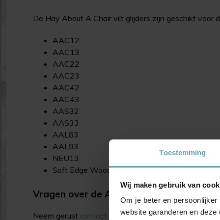
De Hay About A Chair vilt glijders zijn geschikt voor 
AAC12
AAC13
AAC22
AAC23
AAC42
AAC43
AAS32
AAS33
AAL83
AAL93
Toestemming
NEU13
Soft Edge Woodframe
Wij maken gebruik van cook
Vragen over de About A Chair Viltglijder
Om je beter en persoonlijker 
website garanderen en deze 
Neem gerust
contact
met ons op wanneer je meer in