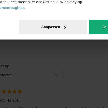
 staan. Lees meer over cookies en jouw privacy op
tementpaginas
.
Aanpassen
Ja,
gedrukt.
er op
euwste
M
|
14 Jul 2025