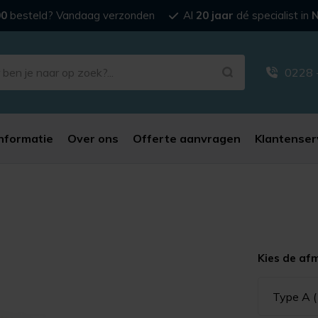
00
besteld? Vandaag verzonden
Al
20 jaar
dé specialist in
N
0228 
nformatie
Over ons
Offerte aanvragen
Klantenser
Kies de af
Type A 