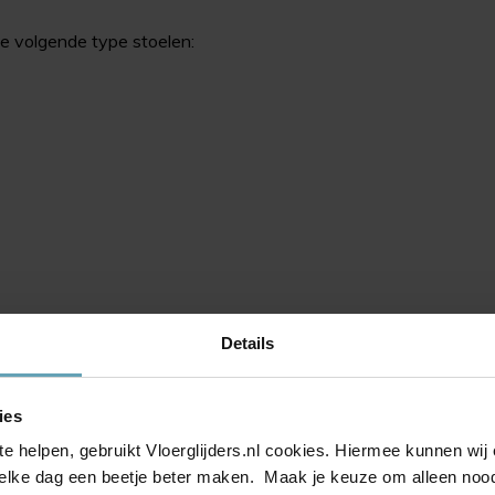
de volgende type stoelen:
Details
ies
s van HAY?
te helpen, gebruikt Vloerglijders.nl cookies. Hiermee kunnen wi
elke dag een beetje beter maken. Maak je keuze om alleen noodz
formatie wenst over de HAY About A Chair