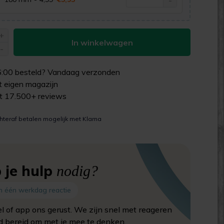
+
In winkelwagen
-
6:00
besteld? Vandaag verzonden
uit eigen magazijn
it 17.500+ reviews
hteraf betalen mogelijk met Klarna
 je hulp
nodig?
n één werkdag reactie
el of app ons gerust. We zijn snel met reageren
jd bereid om met je mee te denken.