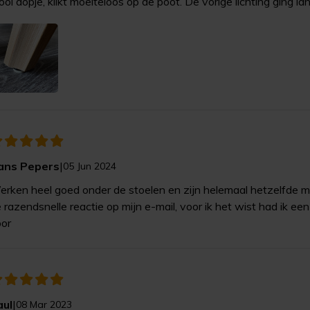
oi dopje, klikt moeiteloos op de poot. De vorige lichting ging la
ans Pepers
|
05 Jun 2024
rken heel goed onder de stoelen en zijn helemaal hetzelfde m
 razendsnelle reactie op mijn e-mail, voor ik het wist had ik een
or
aul
|
08 Mar 2023