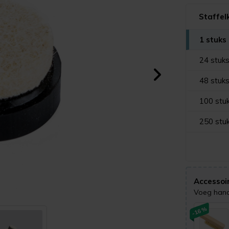
Staffel
1 stuks
24 stuk
48 stuk
100 stu
250 stu
Accessoi
Voeg handi
-16%