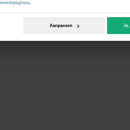
tementpaginas
.
Aanpassen
Ja,
er op
euwste