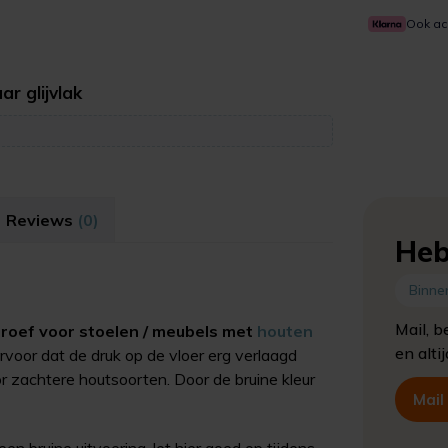
Ook ac
r glijvlak
Reviews
(0)
Heb
Binne
Mail, b
schroef voor stoelen / meubels met
houten
en alti
voor dat de druk op de vloer erg verlaagd
oor zachtere houtsoorten. Door de bruine kleur
Mail