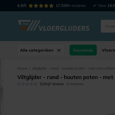
4.9/5
17.500+
reviews
Voor
16:
Alle categoriëen
Vloeri
Keuzehulp
Home
/
viltglijder - rond - houten poten - met schroefbev
Viltglijder - rond - houten poten - met
Schrijf review
0 reviews