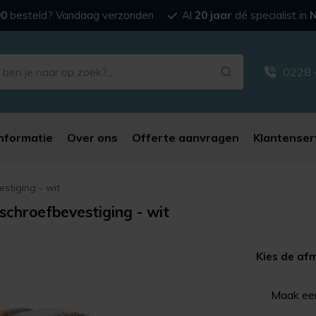
00
besteld? Vandaag verzonden
Al
20 jaar
dé specialist in
N
0228 
nformatie
Over ons
Offerte aanvragen
Klantenser
estiging - wit
 schroefbevestiging - wit
Kies de af
Maak ee