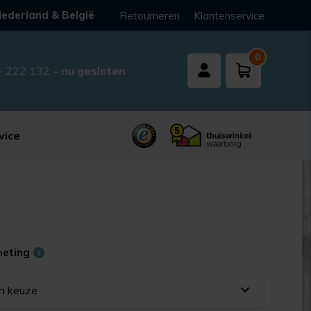
ederland & België
Retourneren
Klantenservice
0
- 222 132
- nu gesloten
vice
meting
n keuze