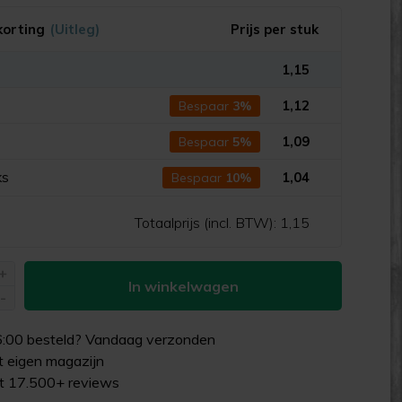
korting
(Uitleg)
Prijs per stuk
1,15
s
1,12
Bespaar
3%
s
1,09
Bespaar
5%
ks
1,04
Bespaar
10%
Totaalprijs (incl. BTW):
1,15
+
In winkelwagen
-
6:00
besteld? Vandaag verzonden
uit eigen magazijn
it 17.500+ reviews