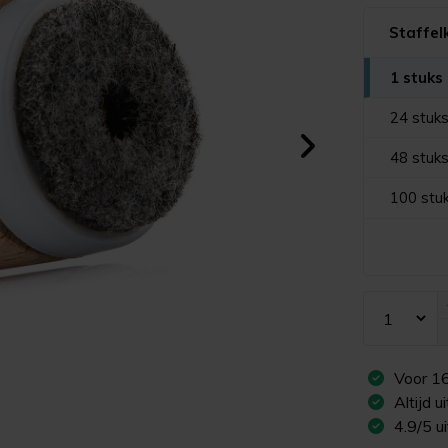
Staffel
1 stuks
24 stuk
48 stuk
100 stu
Voor
1
Altijd 
4.9/5 u