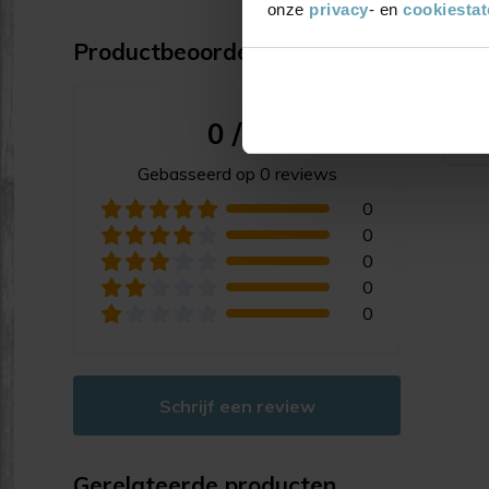
onze
privacy
- en
cookiesta
Productbeoordelingen
Sorte
0 / 5
Ni
Gebasseerd op 0 reviews
0
0
0
0
0
Schrijf een review
Gerelateerde producten