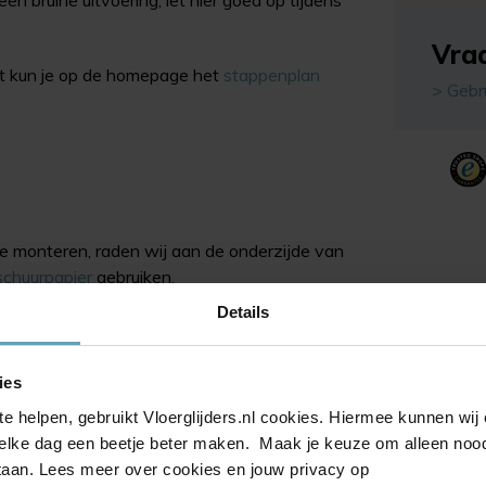
een bruine uitvoering, let hier goed op tijdens
Vraa
kt kun je op de homepage het
stappenplan
> Gebr
te monteren, raden wij aan de onderzijde van
schuurpapier
gebruiken.
Details
l eens een vloerglijder beschadigd raakt. Wij
tellen.
ies
te helpen, gebruikt Vloerglijders.nl cookies. Hiermee kunnen wi
nkelijk van de vloer omstandigheden (zoals het
elke dag een beetje beter maken. Maak je keuze om alleen noodz
 staan. Lees meer over cookies en jouw privacy op