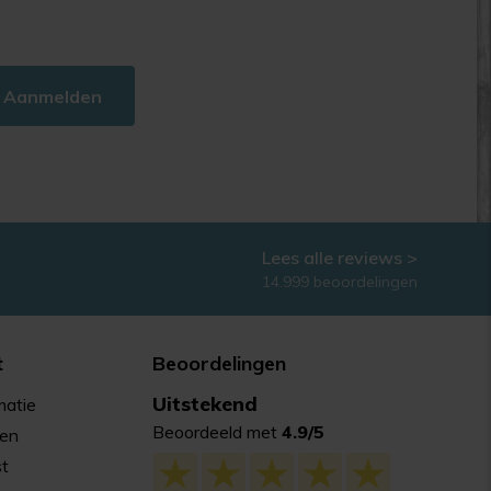
Aanmelden
Lees alle reviews >
14.999 beoordelingen
t
Beoordelingen
Uitstekend
matie
Beoordeeld met
4.9/5
gen
st