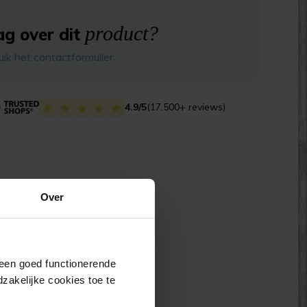
product?
g over dit
uik het contactformulier
4.9/5
(17.500+ reviews)
Over
j een goed functionerende
akelijke cookies toe te