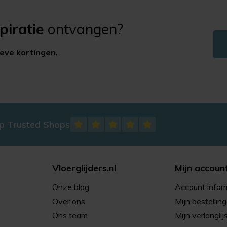
piratie
ontvangen?
ieve kortingen,
op Trusted Shops
Vloerglijders.nl
Mijn accoun
Onze blog
Account infor
Over ons
Mijn bestellin
Ons team
Mijn verlanglij