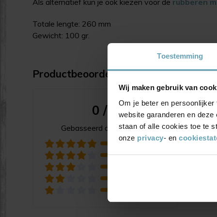
Als alternatief kun je ook kiezen voor de
rubberen 
Totale lengte: 260 mm
Gewicht: 100 gr.
Toestemming
Productbeoordelingen
Wij maken gebruik van cook
Sorte
Om je beter en persoonlijker 
0 / 5
Ni
website garanderen en deze 
staan of alle cookies toe te
Gebasseerd op 0 reviews
onze
privacy
- en
cookiesta
0
0
0
0
0