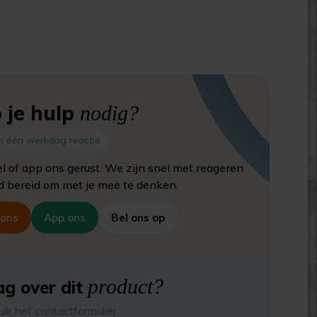
 je hulp
nodig?
n één werkdag reactie
el of app ons gerust. We zijn snel met reageren
jd bereid om met je mee te denken.
 ons
App ons
Bel ons op
product?
g over dit
uik het contactformulier