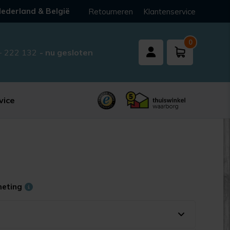
ederland & België
Retourneren
Klantenservice
0
- 222 132
- nu gesloten
vice
meting