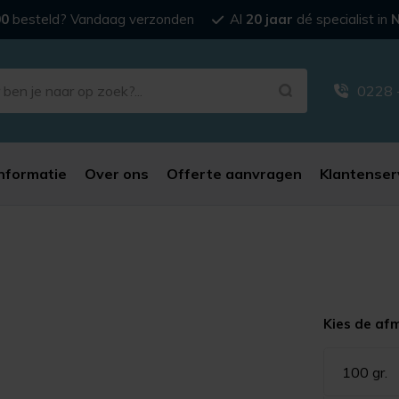
00
besteld? Vandaag verzonden
Al
20 jaar
dé specialist in
N
0228 
nformatie
Over ons
Offerte aanvragen
Klantenser
Kies de af
100 gr.