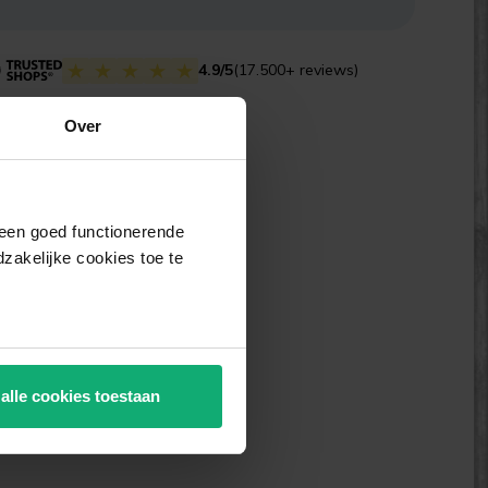
4.9/5
(17.500+ reviews)
Over
j een goed functionerende
akelijke cookies toe te
 alle cookies toestaan