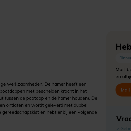
Heb
Binne
Mail, b
en alti
ontage werkzaamheden. De hamer heeft een
Mail
elpootdoppen met bescheiden kracht in het
 hout tussen de pootdop en de hamer houden). De
en ontlaten en wordt geleverd met dubbel
je gereedschapskist en hebt er bij een volgende
Vraa
> Gebr