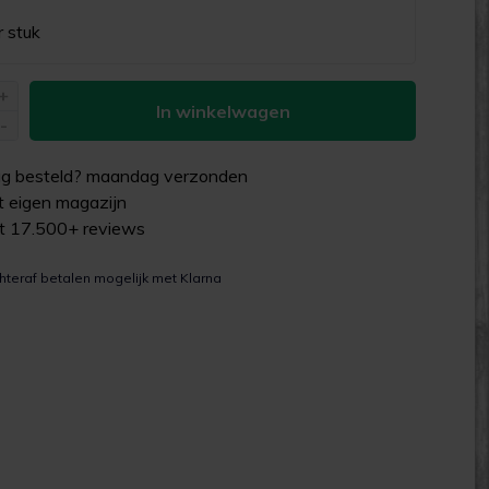
r stuk
+
In winkelwagen
-
g besteld?
maandag
verzonden
uit eigen magazijn
it 17.500+ reviews
hteraf betalen mogelijk met Klarna