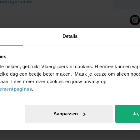
montagehamer
Details
ies
er op
te helpen, gebruikt Vloerglijders.nl cookies. Hiermee kunnen wi
euwste
elke dag een beetje beter maken. Maak je keuze om alleen noodz
 staan. Lees meer over cookies en jouw privacy op
tementpaginas
.
Aanpassen
Ja,