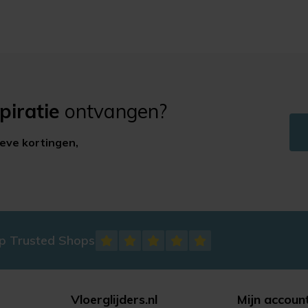
piratie
ontvangen?
ieve kortingen,
op Trusted Shops
Vloerglijders.nl
Mijn accoun