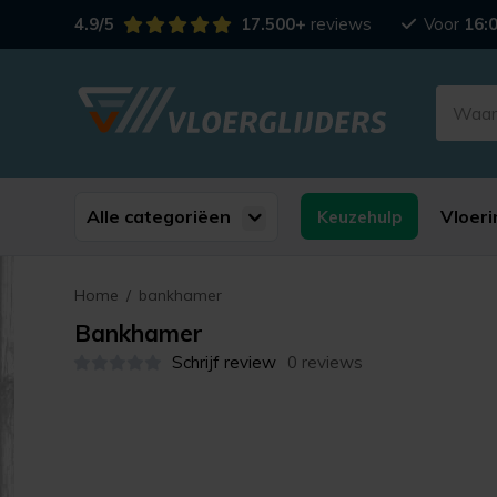
4.9/5
17.500+
reviews
Voor
16:
Alle categoriëen
Vloeri
Keuzehulp
Home
/
bankhamer
Bankhamer
Schrijf review
0 reviews