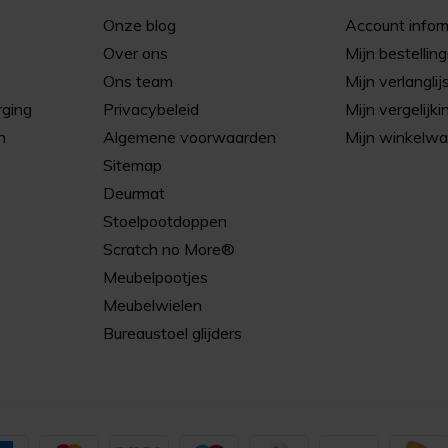
Onze blog
Account infor
Over ons
Mijn bestellin
Ons team
Mijn verlanglij
rging
Privacybeleid
Mijn vergelijki
n
Algemene voorwaarden
Mijn winkelw
Sitemap
Deurmat
Stoelpootdoppen
Scratch no More®
Meubelpootjes
Meubelwielen
Bureaustoel glijders