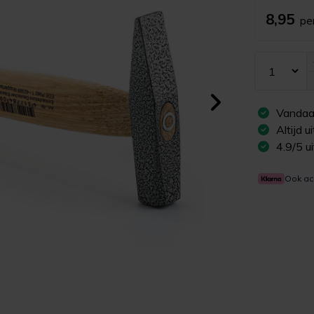
8,95
pe
Vandaa
Altijd 
4.9/5 u
Ook ac