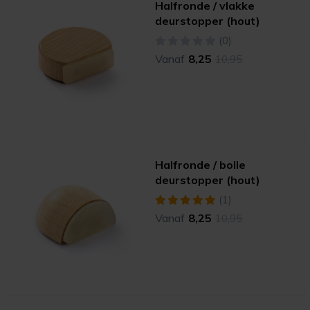
werkdag voor 16:00 uur, dan gaat je bestelling dezelfde
Halfronde / vlakke
dag nog mee met de post.
deurstopper (hout)
(0)
Vanaf
8,25
10,95
Halfronde / bolle
deurstopper (hout)
(1)
Vanaf
8,25
10,95