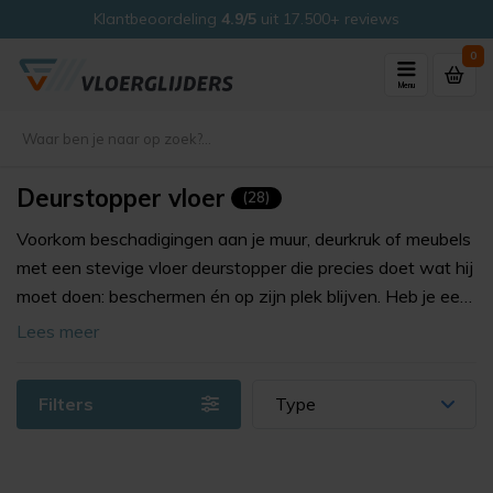
Klantbeoordeling
4.9/5
uit 17.500+ reviews
0
Menu
Deurstopper vloer
(28)
Voorkom beschadigingen aan je muur, deurkruk of meubels
met een stevige vloer deurstopper die precies doet wat hij
moet doen: beschermen én op zijn plek blijven. Heb je een
deur die met kracht openzwaait of wil je liever niet in de
Lees meer
muur boren, dan is een vloerstopper de ideale oplossing die
ook nog eens past in je interieur. Je plaatst de stopper op
Filters
Type
de juiste plek, zet de deur open en je hoeft nergens meer
naar om te kijken. Kies voor vaste montage of een los
model dat eenvoudig blijft liggen. Bestel je op een