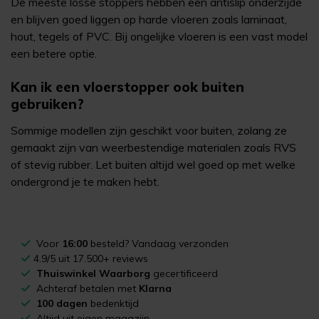
De meeste losse stoppers hebben een antislip onderzijde
en blijven goed liggen op harde vloeren zoals laminaat,
hout, tegels of PVC. Bij ongelijke vloeren is een vast model
een betere optie.
Kan ik een vloerstopper ook buiten
gebruiken?
Sommige modellen zijn geschikt voor buiten, zolang ze
gemaakt zijn van weerbestendige materialen zoals RVS
of stevig rubber. Let buiten altijd wel goed op met welke
ondergrond je te maken hebt.
Voor
16:00
besteld? Vandaag verzonden
4.9/5 uit 17.500+ reviews
Thuiswinkel Waarborg
gecertificeerd
Achteraf betalen met
Klarna
100 dagen
bedenktijd
Altijd uit eigen magazijn