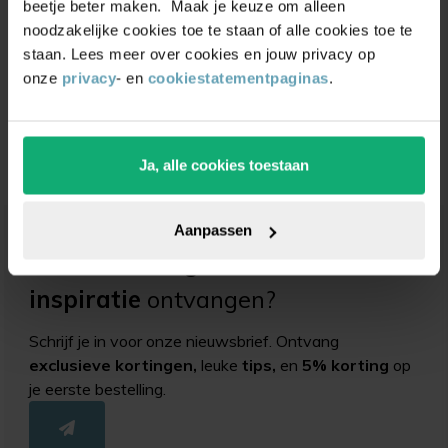
beetje beter maken. Maak je keuze om alleen
noodzakelijke cookies toe te staan of alle cookies toe te
staan. Lees meer over cookies en jouw privacy op
HSS spiraalboor 13,0
onze
privacy
- en
cookiestatementpaginas
.
mm
(0)
Vanaf
9,95
Ja, alle cookies toestaan
Aanpassen
Unieke
kortingsacties
en
inspiratie
ontvangen?
Schrijf je in voor onze nieuwsbrief. Ontvang
exclusieve kortingen,
leuke
tips,
en
5% korting
op
je eerste bestelling.