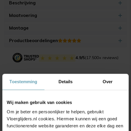
Beschrijving
Maatvoering
Montage
Productbeoordelingen
4.9/5
(17.500+ reviews)
Gerelateerde producten
Toestemming
Details
Over
Wij maken gebruik van cookies
Om je beter en persoonlijker te helpen, gebruikt
Vloerglijders.nl cookies. Hiermee kunnen wij een goed
functionerende website garanderen en deze elke dag een