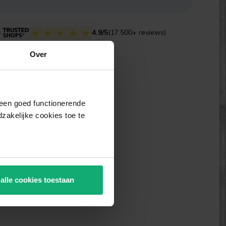
4.9/5
(17.500+ reviews)
Over
j een goed functionerende
akelijke cookies toe te
 alle cookies toestaan