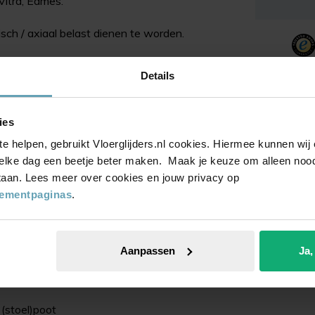
Vitra, Eames.
tisch / axiaal belast dienen te worden.
Details
kg per stuk dragen en de regel voor het totale
t je te veel aan de grens van de capaciteit van
ies
te helpen, gebruikt Vloerglijders.nl cookies. Hiermee kunnen wi
aan de nu geldige
DIN 12529 norm
(Voorheen
elke dag een beetje beter maken. Maak je keuze om alleen noodz
 staan. Lees meer over cookies en jouw privacy op
tementpaginas
.
bevestiging? Kijk eens bij onze andere
 te vervangen door pootjes.
Aanpassen
Ja,
 (stoel)poot