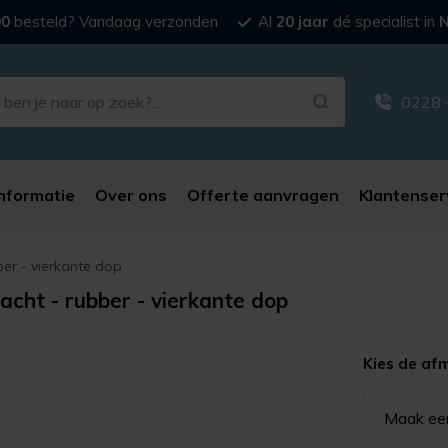
00
besteld? Vandaag verzonden
Al
20 jaar
dé specialist in
N
0228 
nformatie
Over ons
Offerte aanvragen
Klantenser
ber - vierkante dop
acht - rubber - vierkante dop
Kies de af
Maak ee