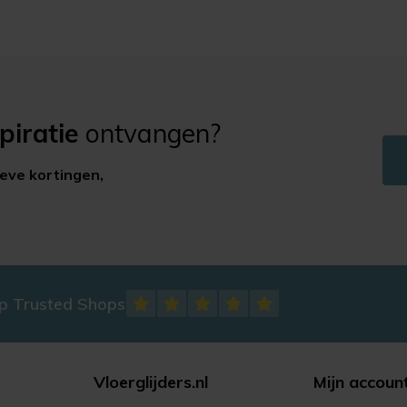
piratie
ontvangen?
ieve kortingen,
op Trusted Shops
Vloerglijders.nl
Mijn accoun