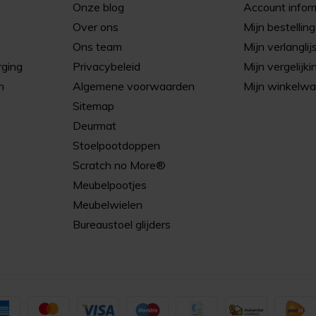
Onze blog
Account infor
Over ons
Mijn bestellin
Ons team
Mijn verlanglij
rging
Privacybeleid
Mijn vergelijki
n
Algemene voorwaarden
Mijn winkelw
Sitemap
Deurmat
Stoelpootdoppen
Scratch no More®
Meubelpootjes
Meubelwielen
Bureaustoel glijders