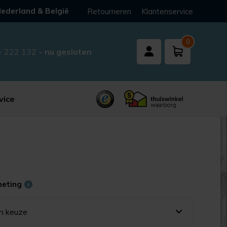
ederland & België
Retourneren
Klantenservice
0
- 222 132
- nu gesloten
vice
meting
n keuze