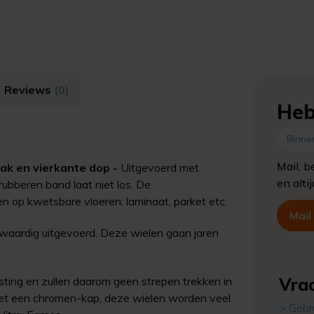
Reviews
(0)
Heb
Binne
Mail, b
ak en vierkante dop -
Uitgevoerd met
en alti
ubberen band laat niet los. De
en op kwetsbare vloeren: laminaat, parket etc.
Mail
waardig uitgevoerd. Deze wielen gaan jaren
Vraa
ting en zullen daarom geen strepen trekken in
 met een chromen-kap, deze wielen worden veel
> Gebr