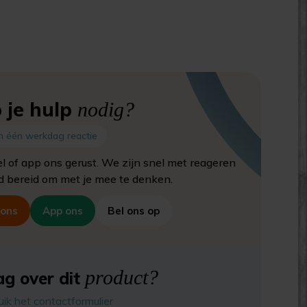
 je hulp
nodig?
n één werkdag reactie
el of app ons gerust. We zijn snel met reageren
jd bereid om met je mee te denken.
 ons
App ons
Bel ons op
product?
g over dit
uik het contactformulier