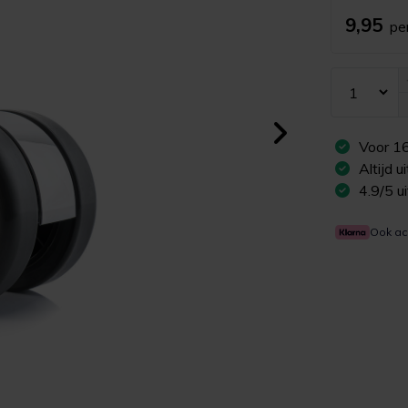
9,95
pe
Voor
1
Altijd 
4.9/5 u
Ook ac