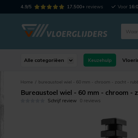
4.9/5
17.500+
reviews
Voor
16:
Alle categoriëen
Vloeri
Keuzehulp
Home
/
bureaustoel wiel - 60 mm - chroom - zacht - rub
Bureaustoel wiel - 60 mm - chroom - z
Schrijf review
0 reviews