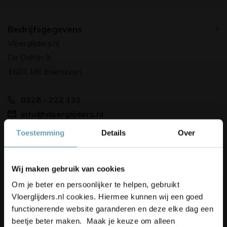
Bedrijfsgegevens
Vloerglijders.nl
De Dolfijn 9
1601 ME Enkhuizen
0228 - 222 132
info@vloerglijders.nl
WhatsApp ons
Toestemming
Details
Over
Elke werkdag: 9.00 - 17.00
Korting op je bestelling? 👀
Wij maken gebruik van cookies
Schrijf je in voor onze nieuwsbrief,
Om je beter en persoonlijker te helpen, gebruikt
blijf up-to-date en ontvang
5%
Vloerglijders.nl cookies. Hiermee kunnen wij een goed
korting
op je bestelling
Klantenservice
functionerende website garanderen en deze elke dag een
Contact
beetje beter maken. Maak je keuze om alleen