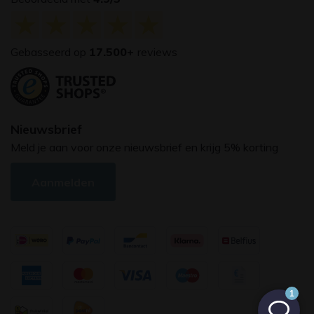
Gebasseerd op
17.500+
reviews
Nieuwsbrief
Meld je aan voor onze nieuwsbrief en krijg 5% korting
Aanmelden