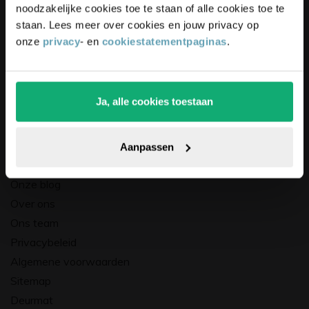
Bestellen
noodzakelijke cookies toe te staan of alle cookies toe te
staan. Lees meer over cookies en jouw privacy op
Betalen
onze
privacy
- en
cookiestatementpaginas
.
Verzending & bezorging
Retourneren & ruilen
Klachten
Ja, alle cookies toestaan
Vloerinformatie
Pak die korting!
Kennisbank
Aanpassen
Vloerglijders.nl
Onze blog
Over ons
Ons team
Privacybeleid
Algemene voorwaarden
Sitemap
Deurmat