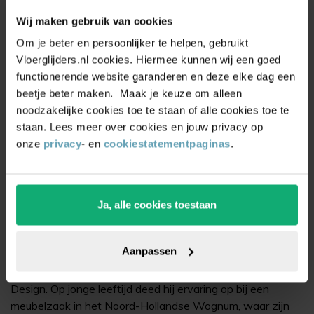
Wij maken gebruik van cookies
Hoe lang gaan goede stoelpoot
Om je beter en persoonlijker te helpen, gebruikt
beschermers mee?
Vloerglijders.nl cookies. Hiermee kunnen wij een goed
functionerende website garanderen en deze elke dag een
beetje beter maken. Maak je keuze om alleen
Wat kosten stoelpoot beschermers?
noodzakelijke cookies toe te staan of alle cookies toe te
staan. Lees meer over cookies en jouw privacy op
onze
privacy
- en
cookiestatementpaginas
.
Ja, alle cookies toestaan
Aanpassen
Tom
is de drijvende kracht achter
Vloerglijders.nl
en
heeft een achtergrond in Communicatie & Multimedia
Design. Op jonge leeftijd deed hij ervaring op bij een
meubelzaak in het Noord-Hollandse Wognum, waar zijn