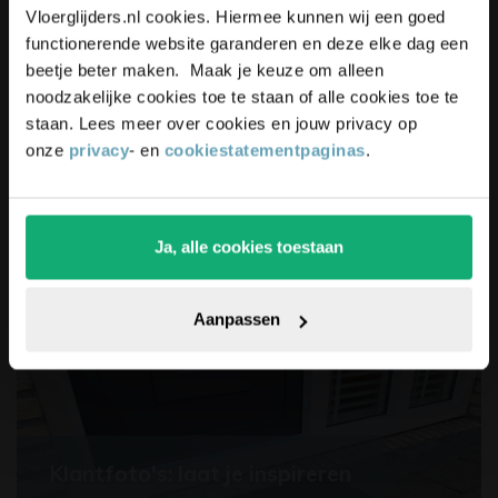
blijf up-to-date en ontvang
5%
Vloerglijders.nl cookies. Hiermee kunnen wij een goed
korting
op je bestelling
functionerende website garanderen en deze elke dag een
beetje beter maken. Maak je keuze om alleen
noodzakelijke cookies toe te staan of alle cookies toe te
staan. Lees meer over cookies en jouw privacy op
Buddy deurstopper: Klein.
onze
privacy
- en
cookiestatementpaginas
.
Krachtig. Karakter
Lees verder
Ja, alle cookies toestaan
Pak die korting!
Aanpassen
Klantfoto's: laat je inspireren