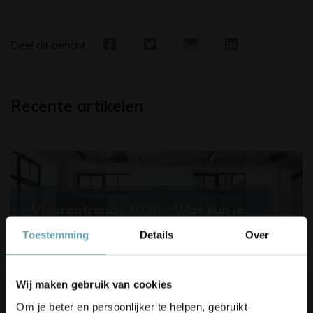
Deel dit bericht
Recente artikelen
Vloerentrends 2026 - Wat kun je
verwachten?
Toestemming
Details
Over
Korting op je bestelling? 👀
Lees verder
Wij maken gebruik van cookies
Schrijf je in voor onze nieuwsbrief,
Om je beter en persoonlijker te helpen, gebruikt