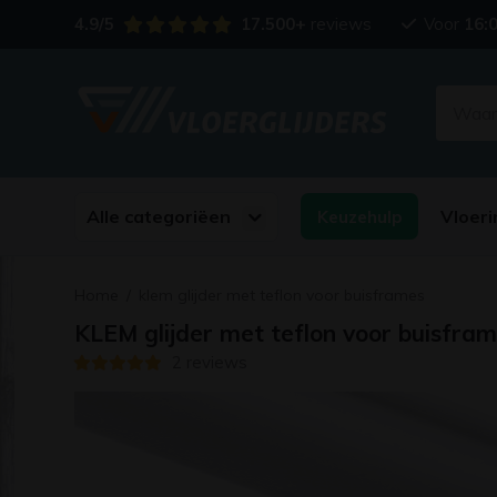
4.9/5
17.500+
reviews
Voor
16:
Alle categoriëen
Vloeri
Keuzehulp
Home
/
klem glijder met teflon voor buisframes
KLEM glijder met teflon voor buisfra
2 reviews