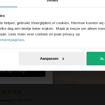
Details
voor onze nieuwsbrief,
-date en ontvang
5%
ies
op je bestelling
oel type 412 en 413
te helpen, gebruikt Vloerglijders.nl cookies. Hiermee kunnen wi
elke dag een beetje beter maken. Maak je keuze om alleen noodz
 staan. Lees meer over cookies en jouw privacy op
tementpaginas
.
Aanpassen
Ja,
er op
ie korting!
euwste
nnette
|
19 Jan 2024