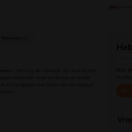
Ook ac
Reviews
(2)
Heb
Binne
Mail, b
oelen -
Het is bij de montage van deze KLEM-
en alti
 glijder klemt zeer strak om de buis en wordt
e KLEM-glijders met teflon zijn vervaardigd
Mail
rdelen:
Vraa
> Gebr