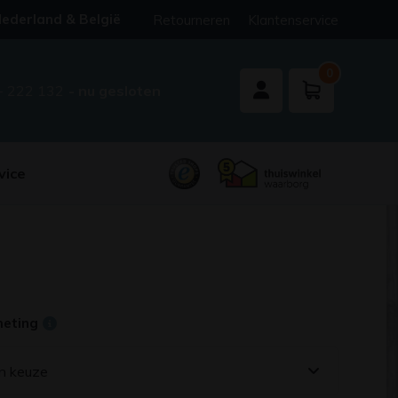
ederland & België
Retourneren
Klantenservice
0
- 222 132
- nu gesloten
vice
meting
n keuze