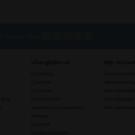
op Trusted Shops
Vloerglijders.nl
Mijn accoun
Onze blog
Account infor
Over ons
Mijn bestellin
Ons team
Mijn verlanglij
rging
Privacybeleid
Mijn vergelijki
n
Algemene voorwaarden
Mijn winkelw
Sitemap
Deurmat
Stoelpootdoppen