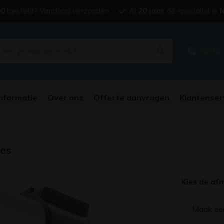
00
besteld? Vandaag verzonden
Al
20 jaar
dé specialist in
N
0228 
nformatie
Over ons
Offerte aanvragen
Klantenser
mes
Kies de af
Maak ee