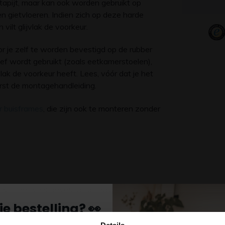
 tapijt, maar kan ook worden gebruikt op
 gietvloeren. Indien zich op deze harde
vilt glijvlak de voorkeur.
or je zelf te worden bevestigd op de rubber
nsief wordt gebruikt (zoals eetkamerstoelen),
lak de voorkeur heeft. Lees, vóór dat je het
eerst de montagehandleiding.
r buisframes
, die zijn ook te monteren zonder
 schroef voor bevestiging nodig. De glijder
luitclip.
je bestelling? 👀
kelijk van de vloer omstandigheden (zoals het