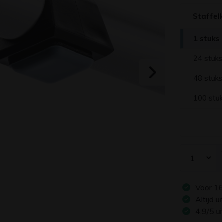
Staffel
1 stuks
24 stuk
48 stuk
100 stu
Voor
1
Altijd 
4.9/5 u