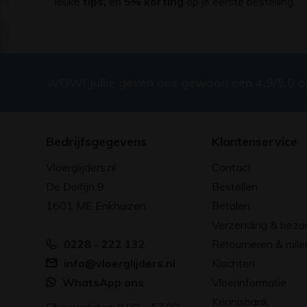
leuke
tips,
en
5% korting
op je eerste bestelling.
WOW! Jullie geven ons gewoon een 4.9/5.0 
Bedrijfsgegevens
Klantenservice
Vloerglijders.nl
Contact
De Dolfijn 9
Bestellen
1601 ME Enkhuizen
Betalen
Verzending & bezo
0228 - 222 132
Retourneren & ruile
info@vloerglijders.nl
Klachten
WhatsApp ons
Vloerinformatie
Kennisbank
Elke werkdag: 9.00 - 17.00