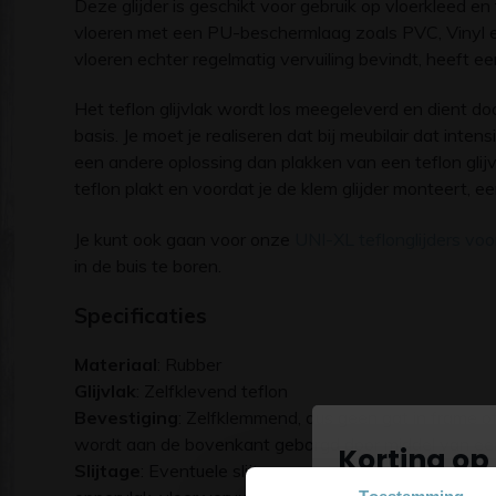
Deze glijder is geschikt voor gebruik op vloerkleed en
vloeren met een PU-beschermlaag zoals PVC, Vinyl en
vloeren echter regelmatig vervuiling bevindt, heeft een 
Het teflon glijvlak wordt los meegeleverd en dient do
basis. Je moet je realiseren dat bij meubilair dat inte
een andere oplossing dan plakken van een teflon glijv
teflon plakt en voordat je de klem glijder monteert, 
Je kunt ook gaan voor onze
UNI-XL teflonglijders voo
in de buis te boren.
Specificaties
Materiaal
: Rubber
Glijvlak
: Zelfklevend teflon
Bevestiging
: Zelfklemmend, dus geen gat in frame of
wordt aan de bovenkant geborgd door middel van een s
Korting op 
Slijtage
: Eventuele slijtage van het glijvlak is afhan