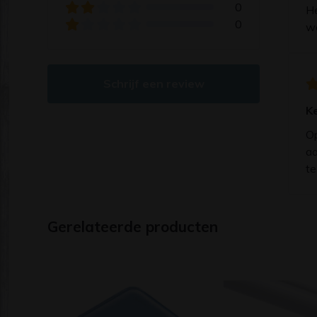
0
He
0
we
Schrijf een review
K
Op
aa
te
Gerelateerde producten