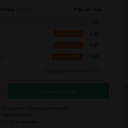
korting
(Uitleg)
Prijs per stuk
3,55
s
3,44
Bespaar
3%
s
3,37
Bespaar
5%
ks
3,20
Bespaar
10%
Totaalprijs (incl. BTW):
3,55
+
In winkelwagen
-
6:00
besteld? Vandaag verzonden
uit eigen magazijn
it 17.500+ reviews