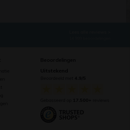
Lees alle reviews >
14.999 beoordelingen
t
Beoordelingen
Uitstekend
matie
Beoordeeld met
4.9/5
gen
st
ng
Gebasseerd op
17.500+
reviews
agen