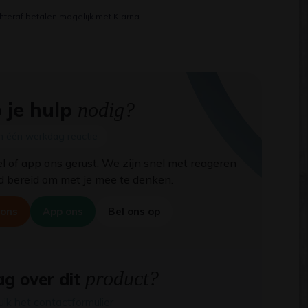
hteraf betalen mogelijk met Klarna
 je hulp
nodig?
n één werkdag reactie
el of app ons gerust. We zijn snel met reageren
jd bereid om met je mee te denken.
 ons
App ons
Bel ons op
product?
g over dit
uik het contactformulier