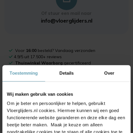
Of stuur een mail naar
info@vloerglijders.nl
Voor
16:00
besteld? Vandaag verzonden
4.9/5 uit 17.500+ reviews
Thuiswinkel Waarborg
gecertificeerd
Achteraf betalen met
Klarna
Toestemming
Details
Over
100 dagen
bedenktijd
Altijd uit eigen magazijn
Wij maken gebruik van cookies
Advies nodig?
Om je beter en persoonlijker te helpen, gebruikt
0228 - 222 132
Vloerglijders.nl cookies. Hiermee kunnen wij een goed
nu bereikbaar
functionerende website garanderen en deze elke dag een
beetje beter maken. Maak je keuze om alleen
noodzakelijke cookies toe te staan of alle cookies toe te