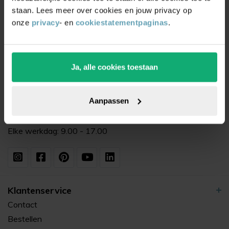
staan. Lees meer over cookies en jouw privacy op
Bedrijfsgegevens
onze
privacy
- en
cookiestatementpaginas
.
Vloerglijders.nl
De Dolfijn 9
1601 ME Enkhuizen
Ja, alle cookies toestaan
0228 - 222 132
info@vloerglijders.nl
Aanpassen
WhatsApp ons
Elke werkdag: 9.00 - 17.00
Klantenservice
Contact
Bestellen