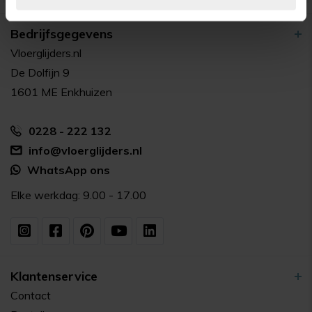
Bedrijfsgegevens
Vloerglijders.nl
De Dolfijn 9
1601 ME Enkhuizen
0228 - 222 132
info@vloerglijders.nl
WhatsApp ons
Elke werkdag: 9.00 - 17.00
Klantenservice
Contact