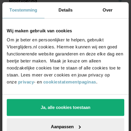
Maatvoering
Toestemming
Details
Over
Productbeoordelingen
4.9/5
(17.500+ reviews)
Wij maken gebruik van cookies
Om je beter en persoonlijker te helpen, gebruikt
Vloerglijders.nl cookies. Hiermee kunnen wij een goed
functionerende website garanderen en deze elke dag een
beetje beter maken. Maak je keuze om alleen
Unieke
kortingsacties
en
noodzakelijke cookies toe te staan of alle cookies toe te
inspiratie
ontvangen?
staan. Lees meer over cookies en jouw privacy op
onze
privacy
- en
cookiestatementpaginas
.
Schrijf je in voor onze nieuwsbrief. Ontvang
exclusieve kortingen,
leuke
tips,
en
5% korting
op
je eerste bestelling.
Ja, alle cookies toestaan
Aanpassen