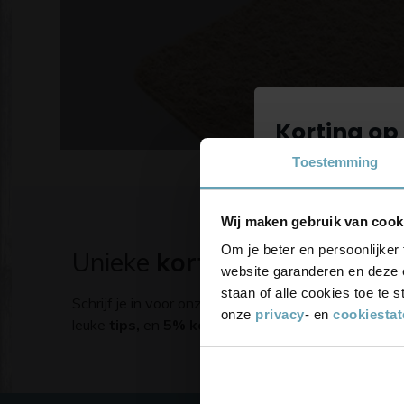
Korting op 
Toestemming
Schrijf je in 
blijf up-to
Wij maken gebruik van cook
korting
Om je beter en persoonlijker 
Unieke
kortingsacties
en
ins
website garanderen en deze 
staan of alle cookies toe te
Schrijf je in voor onze nieuwsbrief. Ontvang
exclus
onze
privacy
- en
cookiesta
leuke
tips,
en
5% korting
op je eerste bestelling.