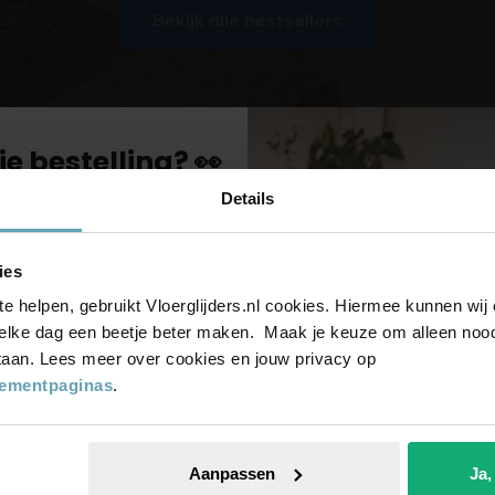
Bekijk alle bestsellers
je bestelling? 👀
Details
voor onze nieuwsbrief,
-date en ontvang
5%
ies
op je bestelling
te helpen, gebruikt Vloerglijders.nl cookies. Hiermee kunnen wi
piratie
ontvangen?
elke dag een beetje beter maken. Maak je keuze om alleen noodz
 staan. Lees meer over cookies en jouw privacy op
ieve kortingen,
tementpaginas
.
Aanpassen
Ja,