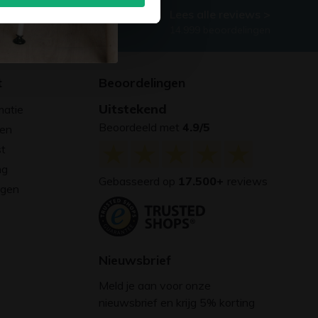
Lees alle reviews >
14.999 beoordelingen
t
Beoordelingen
Uitstekend
matie
Beoordeeld met
4.9/5
gen
st
ng
Gebasseerd op
17.500+
reviews
agen
Nieuwsbrief
Meld je aan voor onze
nieuwsbrief en krijg 5% korting