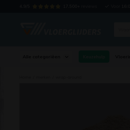
4.9/5
17.500+
reviews
Voor
16:
Alle categoriëen
Vloeri
Keuzehulp
Home
/
merken
/
wrap-around