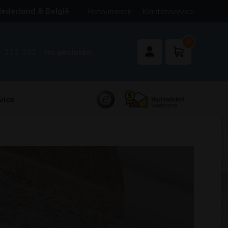
ederland & België
Retourneren
Klantenservice
0
- 222 132
- nu gesloten
vice