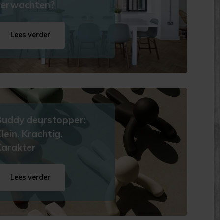
verwachten?
Lees verder
Buddy deurstopper:
lein. Krachtig.
Karakter
Lees verder