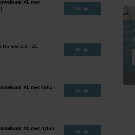
antelbaar XL met
r)
Bekijk
K
re® Footfixx Hollow 3.0 - XL
Bekijk
antelbaar XL met teflon
Bekijk
antelbaar XL met nylon
Bekijk