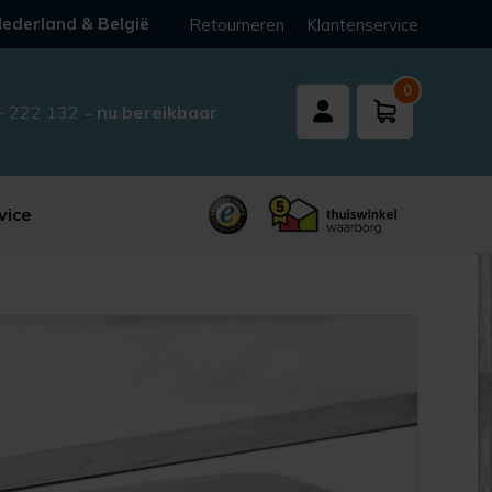
ederland & België
Retourneren
Klantenservice
0
- 222 132
- nu bereikbaar
vice