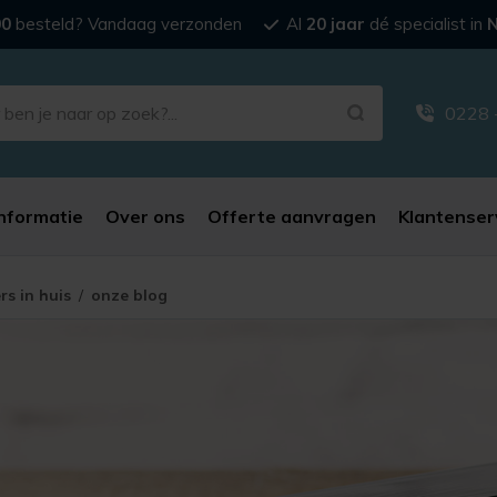
00
besteld? Vandaag verzonden
Al
20 jaar
dé specialist in
N
0228 
nformatie
Over ons
Offerte aanvragen
Klantenser
rs in huis
/
onze blog