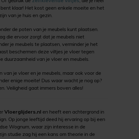
. Of gebruik de
zelfklevende viltjes
, die je heel
bent klaar! Het kost geen enkele moeite en het
ijn van je huis en gezin.
onder de poten van je meubels kunt plaatsen.
aag die ervoor zorgt dat je meubels niet
onder je meubels te plaatsen, verminder je het
naast beschermen deze viltjes je vloer tegen
e duurzaamheid van je vloer en meubels.
en van je vloer en je meubels, maar ook voor de
 zonder enige moeite! Dus waar wacht je nog op?
len. Veiligheid gaat immers boven alles!
er
Vloerglijders.nl
en heeft een achtergrond in
. Op jonge leeftijd deed hij ervaring op bij een
dse Wognum, waar zijn interesse in de
zijn studie zag hij een kans om theorie in de