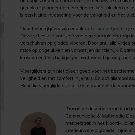
de dopjes onder de poten van je meubels te schuiven
gemakkelijk onder de meubelpoten kunt plakken en je 
is een kleine investering voor de veiligheid en het welz
Naast vloerglijders zijn er ook
anti-slip viltjes
die je 
Deze viltjes zijn voorzien van een speciale anti-slip l
verschuiven op gladde vloeren. Door anti-slip viltjes 
risico op ongelukken en valpartijen aanzienlijk. Daar
krassen en beschadigingen, wat weer bijdraagt aan d
Vloerglijders zijn niet alleen goed voor het bescherm
veiligheid en het comfort in je huis. En dat allemaal
Haal die vloerglijders in huis en ervaar zelf de voorde
Tom
is de drijvende kracht acht
Communicatie & Multimedia Design
meubelzaak in het Noord-Hollan
interieurwereld groeide. Tijdens 