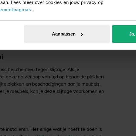
 staan. Lees meer over cookies en jouw privacy op
ngelukken, maar ze verminderen ook het lawaai in
tementpaginas
.
n terwijl je bovenburen hun stoelen schuiven en
vooral als je een lichte slaper bent. Maar met
en. Niet alleen erg fijn voor jezelf, maar zo maak
Aanpassen
Ja,
i
els beschermen tegen slijtage. Als je
zal deze na verloop van tijd op bepaalde plekken
elijke plekken en beschadigingen aan je meubels.
nder je meubels, kan je deze slijtage voorkomen en
te installeren. Het enige wat je hoeft te doen is