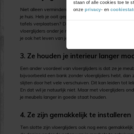
staan of alle cookies toe te
Niet alleen verminderen vloerglijders het risico op o
onze
privacy
- en
cookiesta
je huis. Heb je ooit geprobeerd om 's nachts te slape
tafels verplaatsen? Dat kan behoorlijk vervelend zijn, 
vloerglijders onder je meubels, kan je lawaai verminder
je ook het leven van je buren een stuk aangenamer.
3. Ze houden je interieur langer moo
Een ander voordeel van vloerglijders is dat ze je meub
bijvoorbeeld een bank zonder vloerglijders hebt, dan 
slijten door het vele verschuiven. Dit kan leiden tot l
En dat wil je natuurlijk niet. Maar met vloerglijders o
je meubels langer in goede staat houden.
4. Ze zijn gemakkelijk te installeren
Ten slotte zijn vloerglijders ook nog eens gemakkelijk 