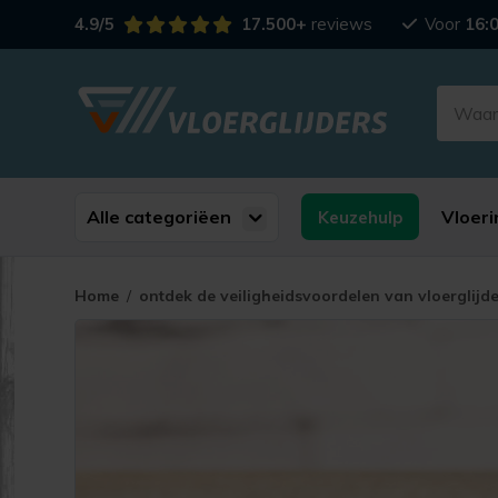
4.9/5
17.500+
reviews
Voor
16:
Alle categoriëen
Vloeri
Keuzehulp
Home
/
ontdek de veiligheidsvoordelen van vloerglijde