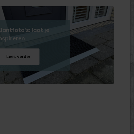
lantfoto's: laat je
inspireren
Lees verder